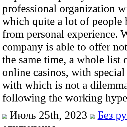
professional organization wi
which quite a lot of people 
from personal experience. 
company is able to offer not
the same time, a whole list 
online casinos, with special 
with which is not a dilemma
following the working hype
Июль 25th, 2023
Без р