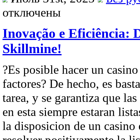
отключены
Inovação e Eficiência: 
Skillmine!
?Es posible hacer un casino 
factores? De hecho, es bastan
tarea, y se garantiza que las
en esta siempre estaran list
la disposicion de un casino 
resolver positivamente la lis