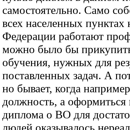
самостоятельно. Само соб
всех населенных пунктах 
Федерации работают проф
можно было бы прикупить
обучения, нужных для ре
поставленных задач. А пот
но бывает, когда наприме
должность, а оформиться н
диплома о ВО для достат
людей оказывалось нереал