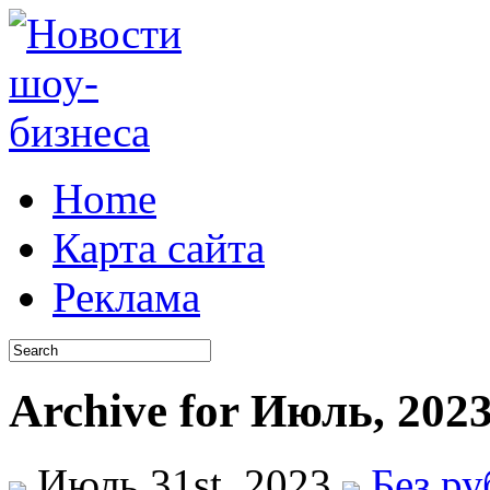
Home
Карта сайта
Реклама
Archive for Июль, 202
Июль 31st, 2023
Без р