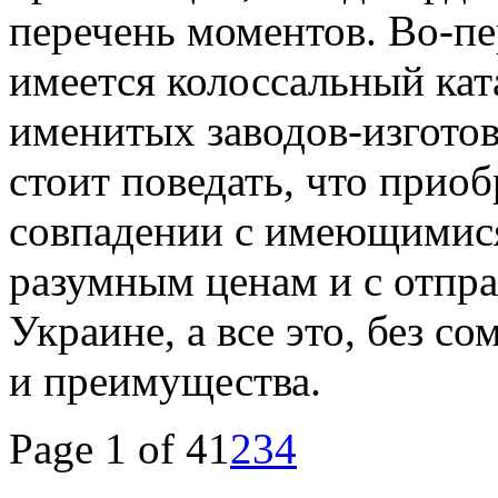
перечень моментов. Во-пе
имеется колоссальный кат
именитых заводов-изготов
стоит поведать, что прио
совпадении с имеющимис
разумным ценам и с отпра
Украине, а все это, без с
и преимущества.
Page 1 of 4
1
2
3
4