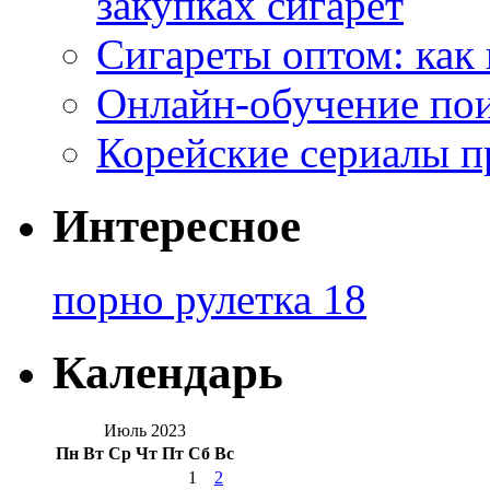
закупках сигарет
Сигареты оптом: как
Онлайн-обучение по
Корейские сериалы п
Интересное
порно рулетка 18
Календарь
Июль 2023
Пн
Вт
Ср
Чт
Пт
Сб
Вс
1
2