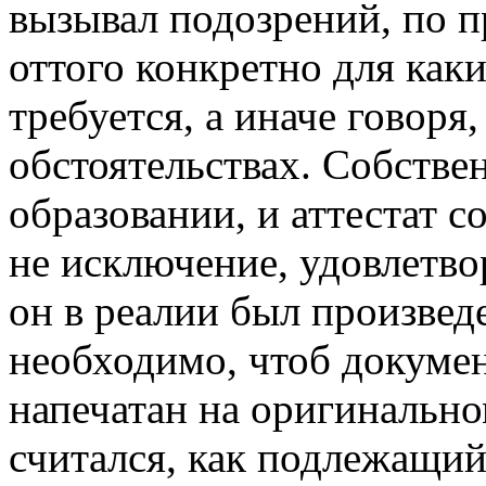
вызывал подозрений, по п
оттого конкретно для как
требуется, а иначе говор
обстоятельствах. Собстве
образовании, и аттестат с
не исключение, удовлетво
он в реалии был произвед
необходимо, чтоб докумен
напечатан на оригинально
считался, как подлежащи