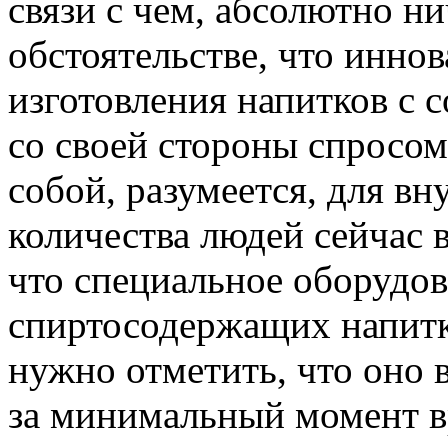
связи с чем, абсолютно ни
обстоятельстве, что инно
изготовления напитков с 
со своей стороны спросом
собой, разумеется, для в
количества людей сейчас 
что специальное оборудов
спиртосодержащих напитк
нужно отметить, что оно 
за минимальный момент вр