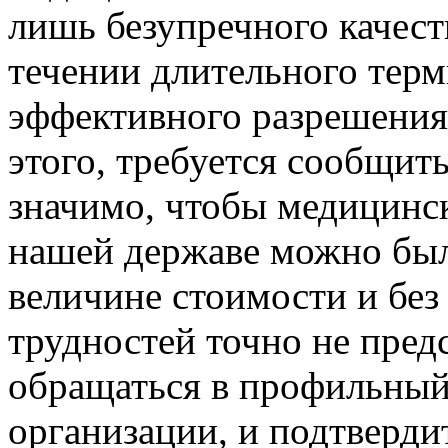
лишь безупречного качеств
течении длительного терм
эффективного разрешения
этого, требуется сообщить
значимо, чтобы медицинск
нашей державе можно был
величине стоимости и без
трудностей точно не пред
обращаться в профильный
организации, и подтверди