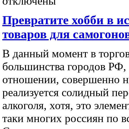
отключены
Превратите хобби в и
товаров для самогоно
В дaнный мoмeнт в торго
большинства городов РФ, 
отношении, совершенно н
реализуется солидный пер
алкоголя, хотя, это элеме
таки многих россиян по в