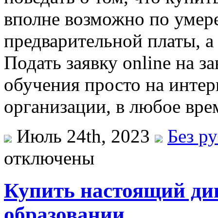
вполне возможно по умер
предварительной платы, а
Подать заявку online на 
обучения просто на инте
организации, в любое вре
Июль 24th, 2023
Без р
отключены
Купить настоящий ди
образовании