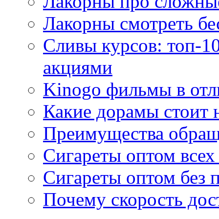
Лакорны про сложны
Лакорны смотреть бе
Сливы курсов: топ-1
акциями
Kinogo фильмы в отл
Какие дорамы стоит н
Преимущества обращ
Сигареты оптом всех
Сигареты оптом без 
Почему скорость дос