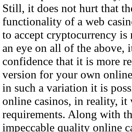
Still, it does not hurt that 
functionality of a web casino
to accept cryptocurrency is 
an eye on all of the above, it
confidence that it is more r
version for your own online
in such a variation it is pos
online casinos, in reality, i
requirements. Along with this
impeccable quality online c