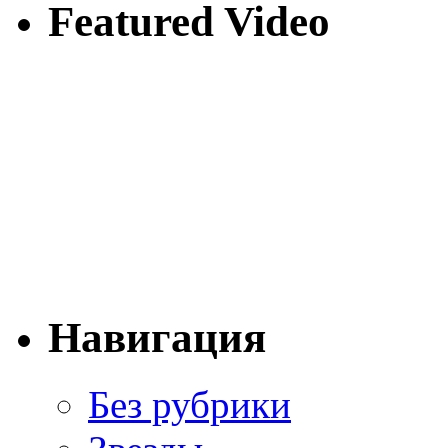
Featured Video
Навигация
Без рубрики