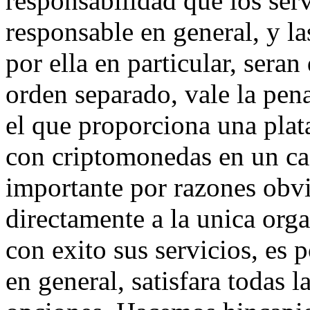
responsabilidad que los ser
responsable en general, y la
por ella en particular, sera
orden separado, vale la pen
el que proporciona una plat
con criptomonedas en un cas
importante por razones obvi
directamente a la unica org
con exito sus servicios, es 
en general, satisfara todas l