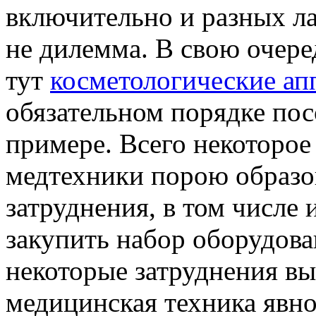
включительно и разных ла
не дилемма. В свою очер
тут
косметологические ап
обязательном порядке пос
примере. Всего некоторое
медтехники порою образо
затруднения, в том числе 
закупить набор оборудова
некоторые затруднения вы
медицинская техника явно