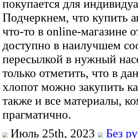
покупается для индивидуа
Подчеркнем, что купить а
что-то в online-магазине 
доступно в наилучшем соо
пересылкой в нужный нас
только отметить, что в да
хлопот можно закупить ка
также и все материалы, к
прагматично.
Июль 25th, 2023
Без р