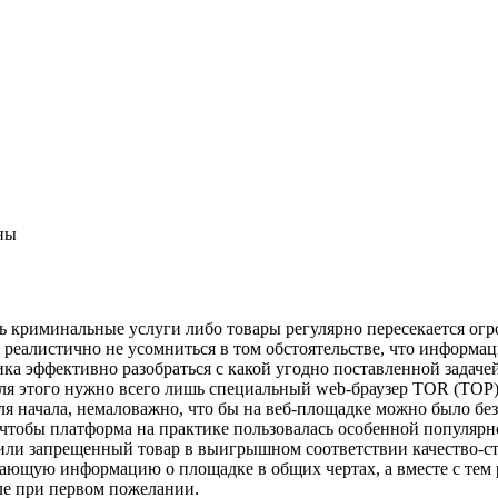
ны
ать криминальные услуги либо товары регулярно пересекается ог
реалистично не усомниться в том обстоятельстве, что информац
ика эффективно разобраться с какой угодно поставленной задаче
ля этого нужно всего лишь специальный web-браузер TOR (ТОР)
ля начала, немаловажно, что бы на веб-площадке можно было бе
 чтобы платформа на практике пользовалась особенной популярно
или запрещенный товар в выигрышном соответствии качество-с
ющую информацию о площадке в общих чертах, а вместе с тем ра
ле при первом пожелании.