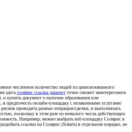
ромное численное количество людей из цивилизованного
ия здесь
солярис ссылка даркнет
точно сможет заинтересовать
й, и купить документ о наличии образования или
, и предпочесть онлайн-площадку с незаконными услугами/
з рисков проводить разные операции/сделки, и выполнялась
стью, поскольку в этом разе из немалого числа действующих
тоимость. Например, можно выбрать веб-площадку Солярис в
здобыть ссылки на Солярис (Solaris) в отдельном порядке, не