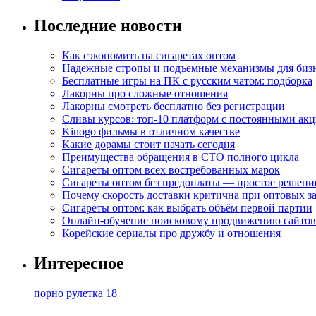
Последние новости
Как сэкономить на сигаретах оптом
Надежные стропы и подъемные механизмы для биз
Бесплатные игры на ПК с русским чатом: подборка
Лакорны про сложные отношения
Лакорны смотреть бесплатно без регистрации
Сливы курсов: топ-10 платформ с постоянными ак
Kinogo фильмы в отличном качестве
Какие дорамы стоит начать сегодня
Преимущества обращения в СТО полного цикла
Сигареты оптом всех востребованных марок
Сигареты оптом без предоплаты — простое решени
Почему скорость доставки критична при оптовых за
Сигареты оптом: как выбрать объём первой партии
Онлайн-обучение поисковому продвижению сайтов
Корейские сериалы про дружбу и отношения
Интересное
порно рулетка 18