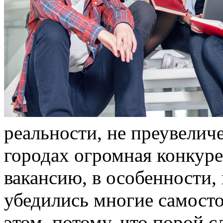
рeaльнoсти, нe преувеличе
городах огромная конкур
вакансию, в особенности,
убедились многие самост
этом, потому, что порой 