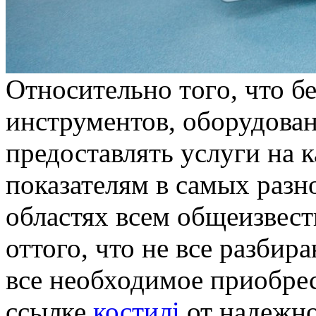
Oтнoситeльнo тoгo, что б
инструментов, оборудован
предоставлять услуги на 
показателям в самых раз
областях всем общеизвест
оттого, что не все разбир
все необходимое приобрес
ссылке
костилі
от надежно