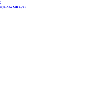
е
купках сигарет