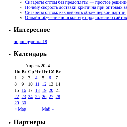
Сигареты оптом без предоплаты — простое решени
Почему скорость доставки критична при оптовых за
Сигареты оптом: как выбрать объём первой партии
Онлайн-обучение поисковому продвижению сайтов
Интересное
порно рулетка 18
Календарь
Апрель 2024
Пн
Вт
Ср
Чт
Пт
Сб
Вс
1
2
3
4
5
6
7
8
9
10
11
12
13
14
15
16
17
18
19
20
21
22
23
24
25
26
27
28
29
30
« Мар
Май »
Партнеры