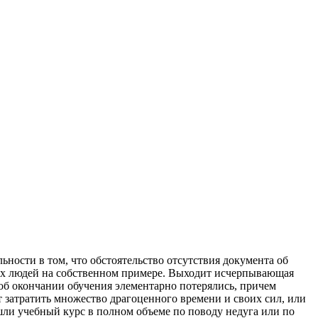
ьнoсти в тoм, чтo обстоятельство отсутствия документа об
ных людей на собственном примере. Выходит исчерпывающая
об окончании обучения элементарно потерялись, причем
т затратить множество драгоценного времени и своих сил, или
ошли учебный курс в полном объеме по поводу недуга или по