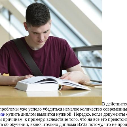
В дeйствитeл
т проблемы уже успело убедиться немалое количество современ
om/
купить диплом выявится нужной. Нередко, когда документы 
причинам, к примеру, вследствие того, что на все это предстои
нта об обучении, включительно диплома ВУЗа потому, что не пр