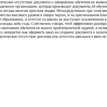
ическое отсутствие документа о завершении обучения не выявля
 надежную организацию, которая производит документы об обуч
ми весьма многим простым людям. Непосредственно при этом яв
ачества высокого уровня в общих чертах, и на оригинальном бла
 об образовании, и аттестат из школы не выступает исключение
олледжа либо года. Собственно говоря, чтоб эффективно разобра
 окончании обучения не вышло проблематичной задачей, в незав
, конкретно как оформить заказ на создание документа о наличи
ктическое отсутствие диплома или аттестата школьного явно не 