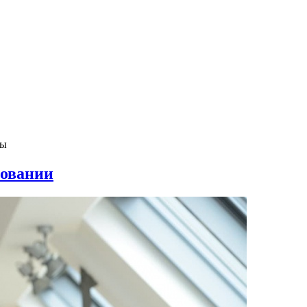
ны
зовании