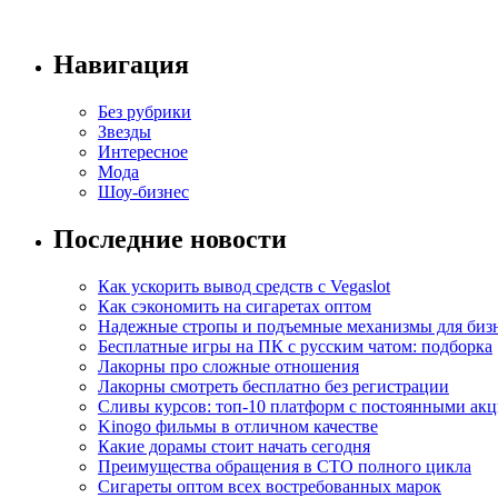
Навигация
Без рубрики
Звезды
Интересное
Мода
Шоу-бизнес
Последние новости
Как ускорить вывод средств с Vegaslot
Как сэкономить на сигаретах оптом
Надежные стропы и подъемные механизмы для биз
Бесплатные игры на ПК с русским чатом: подборка
Лакорны про сложные отношения
Лакорны смотреть бесплатно без регистрации
Сливы курсов: топ-10 платформ с постоянными ак
Kinogo фильмы в отличном качестве
Какие дорамы стоит начать сегодня
Преимущества обращения в СТО полного цикла
Сигареты оптом всех востребованных марок