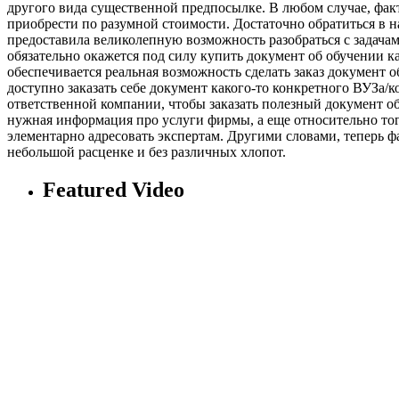
другого вида существенной предпосылке. В любом случае, факт
приобрести по разумной стоимости. Достаточно обратиться в
предоставила великолепную возможность разобраться с задача
обязательно окажется под силу купить документ об обучении к
обеспечивается реальная возможность сделать заказ документ
доступно заказать себе документ какого-то конкретного ВУЗа/к
ответственной компании, чтобы заказать полезный документ об
нужная информация про услуги фирмы, а еще относительно того
элементарно адресовать экспертам. Другими словами, теперь фа
небольшой расценке и без различных хлопот.
Featured Video