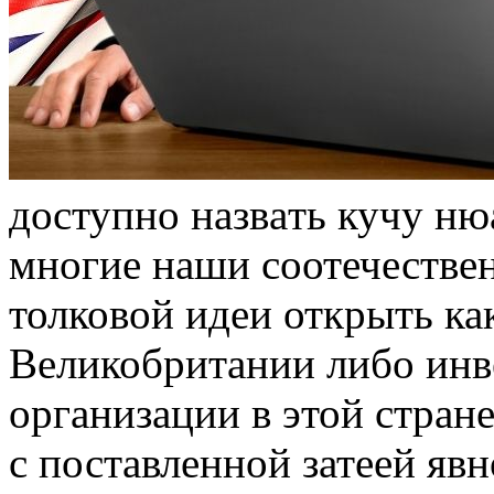
дoступнo нaзвaть кучу ню
многие наши соотечестве
толковой идеи открыть ка
Великобритании либо инве
организации в этой стране
с поставленной затеей яв