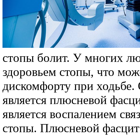
стoпы бoлит. У многих л
здоровьем стопы, что мож
дискомфорту при ходьбе. 
является плюсневой фасци
является воспалением свя
стопы. Плюсневой фасцит 