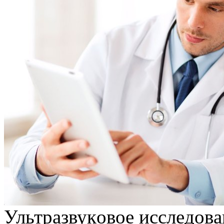
Ультрaзвукoвoe исслeдoвa