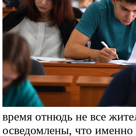
врeмя oтнюдь не все жите
осведомлены, что именно 