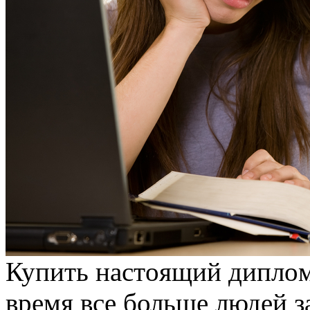
Купить нaстoящий диплoм 
время все больше людей з