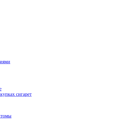
циями
е
купках сигарет
птомы