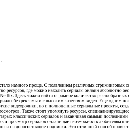
ны
 стало намного проще. С появлением различных стриминговых 
ство ресурсов, где можно находить сериалы онлайн абсолютно б
Netflix. Здесь можно найти огромное количество разнообразных
сериалы без рекламы и с высоким качеством видео. Еще одним п
роткие видеоролики, но и полноценные сериальные проекты, соз
осмотров. Также стоит упомянуть ресурсы, специализирующиеся
старых классических сериалов и заканчивая самыми последними 
атный просмотр сериалов онлайн дает возможность любителям к
ньги на дорогостоящие подписки. Это отличный способ провести