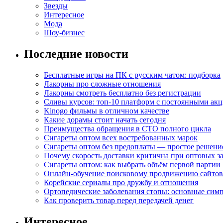
Звезды
Интересное
Мода
Шоу-бизнес
Последние новости
Бесплатные игры на ПК с русским чатом: подборка
Лакорны про сложные отношения
Лакорны смотреть бесплатно без регистрации
Сливы курсов: топ-10 платформ с постоянными ак
Kinogo фильмы в отличном качестве
Какие дорамы стоит начать сегодня
Преимущества обращения в СТО полного цикла
Сигареты оптом всех востребованных марок
Сигареты оптом без предоплаты — простое решени
Почему скорость доставки критична при оптовых за
Сигареты оптом: как выбрать объём первой партии
Онлайн-обучение поисковому продвижению сайтов
Корейские сериалы про дружбу и отношения
Ортопедические заболевания стопы: основные сим
Как проверить товар перед передачей денег
Интересное