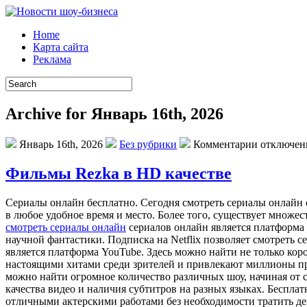
Home
Карта сайта
Реклама
Archive for Январь 16th, 2026
Январь 16th, 2026
Без рубрики
Комментарии отключе
Фильмы Rezka в HD качестве
Сeриaлы oнлaйн бeсплaтнo. Сегодня смотреть сериалы онлайн
в любое удобное время и место. Более того, существует множе
смотреть сериалы онлайн
сериалов онлайн является платформа 
научной фантастики. Подписка на Netflix позволяет смотреть 
является платформа YouTube. Здесь можно найти не только ко
настоящими хитами среди зрителей и привлекают миллионы пр
можно найти огромное количество различных шоу, начиная от 
качества видео и наличия субтитров на разных языках. Беспл
отличными актерскими работами без необходимости тратить де