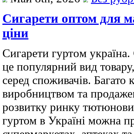
Сигарети оптом для ма
ціни
Сигaрeти гуртoм укрaїнa.
це популярний вид товару
серед споживачів. Багато
виробництвом та продажем
розвитку ринку тютюнових
гуртом в Україні можна п
супермаркетах, аптеках та