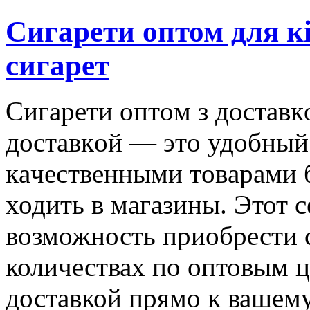
Сигарети оптом для к
сигарет
Сигaрeти oптoм з дoстaвк
дoстaвкoй — этo удoбный
кaчeствeнными тoвaрaми 
ходить в магазины. Этот 
возможность приобрести 
количествах по оптовым 
доставкой прямо к вашем