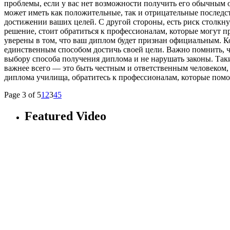
проблемы, если у вас нет возможности получить его обычным о
может иметь как положительные, так и отрицательные последс
достижении ваших целей. С другой стороны, есть риск столкн
решение, стоит обратиться к профессионалам, которые могут 
уверены в том, что ваш диплом будет признан официальным. К
единственным способом достичь своей цели. Важно помнить, ч
выбору способа получения диплома и не нарушать законы. Та
важнее всего — это быть честным и ответственным человеком,
диплома училища, обратитесь к профессионалам, которые помогу
Page 3 of 5
1
2
3
4
5
Featured Video