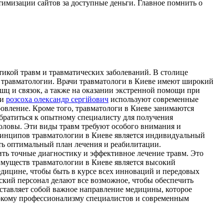
имизации сайтов за доступные деньги. Главное помнить о
тикой травм и травматических заболеваний. В столице
 травматологии. Врачи травматологи в Киеве имеют широкий
шц и связок, а также на оказании экстренной помощи при
чи
розсоха олександр сергійович
используют современные
овление. Кроме того, травматологи в Киеве занимаются
братиться к опытному специалисту для получения
оловы. Эти виды травм требуют особого внимания и
ринципов травматологии в Киеве является индивидуальный
ать оптимальный план лечения и реабилитации.
ть точные диагностику и эффективное лечение травм. Это
имуществ травматологии в Киеве является высокий
дицине, чтобы быть в курсе всех инноваций и передовых
ский персонал делают все возможное, чтобы обеспечить
дставляет собой важное направление медицины, которое
ысокому профессионализму специалистов и современным