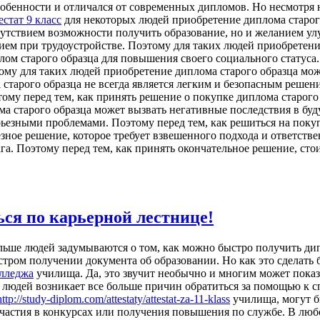
обенности и отличался от современных дипломов. Но несмотря н
естат 9 класс
для некоторых людей приобретение диплома старог
тсутствием возможности получить образование, но и желанием у
ием при трудоустройстве. Поэтому для таких людей приобретен
лом старого образца для повышения своего социального статус
ому для таких людей приобретение диплома старого образца мож
 старого образца не всегда является легким и безопасным реше
ому перед тем, как принять решение о покупке диплома старого
ма старого образца может вызвать негативные последствия в бу
ьезными проблемами. Поэтому перед тем, как решиться на покупк
езное решение, которое требует взвешенного подхода и ответст
ага. Поэтому перед тем, как принять окончательное решение, сто
ся по карьерной лестнице!
льше людей задумываются о том, как можно быстро получить ди
тром получении документа об образовании. Но как это сделать 
олледжа
училища. Да, это звучит необычно и многим может показа
у людей возникает все больше причин обратиться за помощью к 
http://study-diplom.com/attestaty/attestat-za-11-klass
училища, могут б
участия в конкурсах или получения повышения по службе. В люб