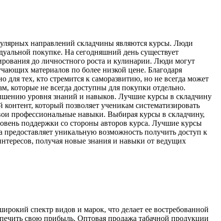
опулярных направлений складчины являются курсы. Люди
дуальной покупке. На сегодняшний день существует
ирования до личностного роста и кулинарии. Люди могут
учающих материалов по более низкой цене. Благодаря
 для тех, кто стремится к саморазвитию, но не всегда может
м, которые не всегда доступны для покупки отдельно.
вышению уровня знаний и навыков. Лучшие курсы в складчину
контент, который позволяет ученикам систематизировать
вои профессиональные навыки. Выбирая курсы в складчину,
ровень поддержки со стороны авторов курса. Лучшие курсы
а предоставляет уникальную возможность получить доступ к
нтересов, получая новые знания и навыки от ведущих
ирокий спектр видов и марок, что делает ее востребованной
спечить свою прибыль. Оптовая продажа табачной продукции