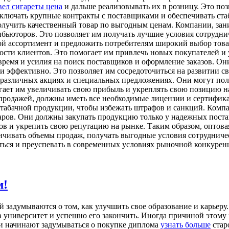
вел сигареты цена
и дальше реализовывать их в розницу. Это по
аключать крупные контракты с поставщиками и обеспечивать ст
олучить качественный товар по выгодным ценам. Компании, за
ьюторов. Это позволяет им получать лучшие условия сотруднич
й ассортимент и предложить потребителям широкий выбор товаро
ности клиентов. Это помогает им привлечь новых покупателей и
ремя и усилия на поиск поставщиков и оформление заказов. Они
и эффективно. Это позволяет им сосредоточиться на развитии с
 различных акциях и специальных предложениях. Они могут полу
гает им увеличивать свою прибыль и укреплять свою позицию н
родажей, должны иметь все необходимые лицензии и сертификат
 табачной продукции, чтобы избежать штрафов и санкций. Комп
аров. Они должны закупать продукцию только у надежных постав
тов и укрепить свою репутацию на рынке. Таким образом, оптов
ичивать объемы продаж, получать выгодные условия сотрудниче
ться и преуспевать в современных условиях рыночной конкурен
м!
й задумываются о том, как улучшить свое образование и карьеру
 в университет и успешно его закончить. Иногда причиной этому
и начинают задумываться о покупке диплома
узнать больше
стар