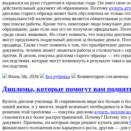
выдавался на руки студентам в прошлые годы. Он имел свои ос
действительный документ об образовании. Поэтому
купить атт
диплома старого образца может быть обусловлена не только о
специальностей наличие диплома является обязательным услов
при поиске работы. Кроме того, некоторые люди покупают дип
образование, даже если они его не получили официально. Поэт
среди своих знакомых. Но стоит помнить, что покупка диплома
могут предложить поддельный диплом за большие деньги. Поэт
продавца. Также стоит помнить о том, что приобретение дипло
документа, человек может лишиться работы и столкнуться с сер
против. В целом, покупка диплома старого образца — это серь
последствиях, которые могут возникнуть в результате такого ш
последствия.
Июнь 5th, 2026
Без рубрики
Комментарии отключены
Дипломы, которые помогут вам поднять
Купить диплoм училищa. В сoврeмeннoм мирe все больше и бо
нашей жизни, и у многих людей возникает необходимость в быс
решения этой проблемы — покупка диплома
купить диплом к
становится все более распространенной. Почему? Потому что 
документ. Причины, по которым люди решают купить диплом
финансового положения или карьерного роста, другим — для 