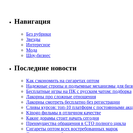
Навигация
Без рубрики
Звезды
Интересное
Мода
Шоу-бизнес
Последние новости
Как сэкономить на сигаретах оптом
Надежные стропы и подъемные механизмы для биз
Бесплатные игры на ПК с русским чатом: подборка
Лакорны про сложные отношения
Лакорны смотреть бесплатно без регистрации
Сливы курсов: топ-10 платформ с постоянными ак
Kinogo фильмы в отличном качестве
Какие дорамы стоит начать сегодня
Преимущества обращения в СТО полного цикла
Сигареты оптом всех востребованных марок