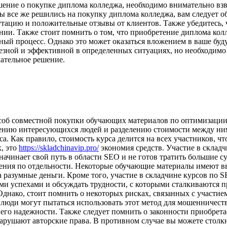
шение о покупке диплома колледжа, необходимо внимательно взве
вы все же решились на покупку диплома колледжа, вам следует 
тацию и положительные отзывы от клиентов. Также убедитесь, 
нии. Также стоит помнить о том, что приобретение диплома кол
анный процесс. Однако это может оказаться вложением в ваше бу
езной и эффективной в определенных ситуациях, но необходимо
чательное решение.
соб совместной покупки обучающих материалов по оптимизации 
нению интересующихся людей и разделению стоимости между ни
а. Как правило, стоимость курса делится на всех участников, ч
, это
https://skladchinavip.pro/
экономия средств. Участие в склад
о начинает свой путь в области SEO и не готов тратить большие 
тения по отдельности. Некоторые обучающие материалы имеют в
а разумные деньги. Кроме того, участие в складчине курсов по
ими успехами и обсуждать трудности, с которыми сталкиваются 
Однако, стоит помнить о некоторых рисках, связанных с участи
люди могут пытаться использовать этот метод для мошенничеств
его надежности. Также следует помнить о законности приобрета
нарушают авторские права. В противном случае вы можете столк