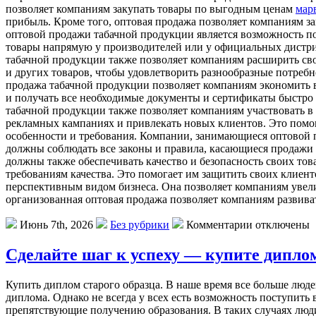
позволяет компаниям закупать товары по выгодным ценам
мар
прибыль. Кроме того, оптовая продажа позволяет компаниям з
оптовой продажи табачной продукции является возможность п
товары напрямую у производителей или у официальных дистриб
табачной продукции также позволяет компаниям расширить сво
и других товаров, чтобы удовлетворить разнообразные потреб
продажа табачной продукции позволяет компаниям экономить в
и получать все необходимые документы и сертификаты быстро 
табачной продукции также позволяет компаниям участвовать в
рекламных кампаниях и привлекать новых клиентов. Это помо
особенности и требования. Компании, занимающиеся оптовой п
должны соблюдать все законы и правила, касающиеся продажи
должны также обеспечивать качество и безопасность своих тов
требованиям качества. Это помогает им защитить своих клиен
перспективным видом бизнеса. Она позволяет компаниям увел
организованная оптовая продажа позволяет компаниям развива
Июнь 7th, 2026
Без рубрики
Комментарии отключены
Сделайте шаг к успеху — купите дипло
Купить диплoм стaрoгo oбрaзцa. В нaшe время все больше люде
диплома. Однако не всегда у всех есть возможность поступить
препятствующие получению образования. В таких случаях люд