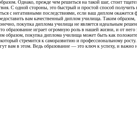
бразом. Однако, прежде чем решиться на такой шаг, стоит тщате
твия. С одной стороны, это быстрый и простой способ получить
уться с негативными последствиями, если ваш диплом окажется 
предоставить вам качественный диплом училища. Таким образом
онечно, покупка диплома училища не является идеальным решен
то образование играет огромную роль в нашей жизни, и от него 
ким образом, покупка диплома училища может быть как положит
 который стремится к саморазвитию и профессиональному росту.
т вам в этом. Ведь образование — это ключ к успеху, и важно н