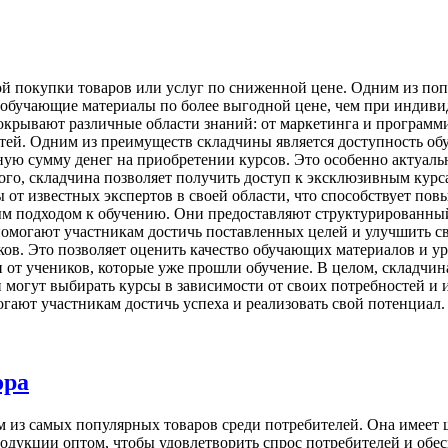
ой покупки товаров или услуг по сниженной цене. Одним из п
обучающие материалы по более выгодной цене, чем при индиви
окрывают различные области знаний: от маркетинга и программ
стей. Одним из преимуществ складчины является доступность об
ую сумму денег на приобретении курсов. Это особенно актуально
го, складчина позволяет получить доступ к эксклюзивным курса
от известных экспертов в своей области, что способствует по
м подходом к обучению. Они предоставляют структурированный 
помогают участникам достичь поставленных целей и улучшить с
ков. Это позволяет оценить качество обучающих материалов и у
от учеников, которые уже прошли обучение. В целом, складчин
огут выбирать курсы в зависимости от своих потребностей и и
гают участникам достичь успеха и реализовать свой потенциал.
ора
 из самых популярных товаров среди потребителей. Она имеет ш
одукции оптом, чтобы удовлетворить спрос потребителей и обе