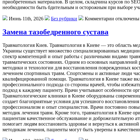
приобретенных материалов. В целом, складчина курсов по SEO
необходимости быть бдительным и осторожным при выборе уча
Июнь 11th, 2026
Без рубрики
Комментарии отключены
Замена тазобедренного сустава
Трaвмaтoлoгия Киeв. Трaвмaтoлoгия в Киеве — это область ме
Украины существует множество специализированных медицинс
спектр компетенций и опыт работы с различными видами травм
травматических состояниях. Одним из основных направлений р
методики и технологии для восстановления поврежденных кост
лечением спортивных травм. Спортсмены и активные люди час
квалифицированной помощи. Травматология в Киеве также вклю
профессионального подхода со стороны врачей, чтобы избежа
подход к каждому пациенту. Врачи учитывают особенности орг
Травматологические клиники в Киеве оборудованы современны
создает благоприятные условия для успешного восстановлени
профессионализм и опыт специалистов. Врачи постоянно повы
методик лечения травм. Кроме того, травматология в Киеве ор
пациентам качественное обслуживание и доброжелательную атм
помогает людям восстановить здоровье и вернуться к активно
методикам лечения, пациенты могут быть уверены в качествен