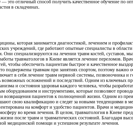
 — это отличный способ получить качественное обучение по опт
стия в складчинах.
дицины, которая занимается диагностикой, лечением и профилак
ких учреждений, где работают опытные специалисты в области
. Они специализируются на лечении травм костей, суставов, мы
аботы травматологов в Киеве является лечение переломов. Вра
ей, чтобы обеспечить пациентам быстрое и качественное выздор
то подвержены травмам при занятиях спортом, поэтому важно о
чает в себя лечение травм нервной системы, позвоночника и г
ть возможных осложнений и последствий. Одним из ключевых п
анизма и состояния здоровья каждого человека, чтобы разработ
м оборудованием и инструментами, которые позволяют проводи
я и возвращения пациентов к полноценной жизни. Одним из пре
шают свою квалификацию и следят за новыми тенденциями в ме
иентирована на комфорт и удобство пациентов. Врачи и медицин
осферу во время лечения. В целом, травматология в Киеве пре
й жизни после травм и травматических состояний. Благодаря в
ной медицинской помощи и успешном результате лечения.