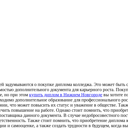
ей задумываются о покупке диплома колледжа. Это может быть с
мостью дополнительного документа для карьерного роста. Покуп
е, но при этом
купить диплом в Нижнем Новгороде
вы хотите п
обходимо дополнительное образование для профессионального ро
ании, что может повысить их статус и уважение в обществе. Так
олучить повышение на работе. Однако стоит помнить, что приобр
поставщика данного документа. В случае недобросовестного пос
тветственность. Также стоит помнить, что приобретение диплома
ции и самооценке, а также создать трудности в будущем, когда 