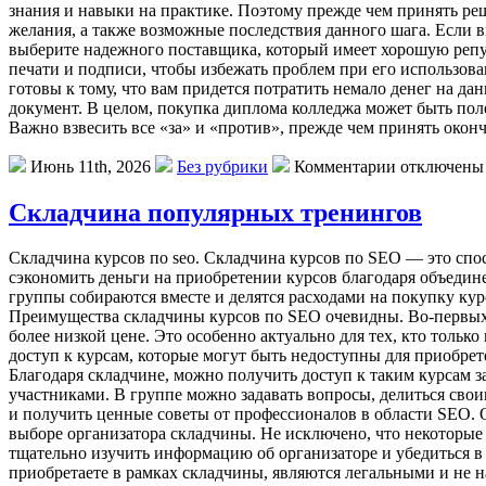
знания и навыки на практике. Поэтому прежде чем принять ре
желания, а также возможные последствия данного шага. Если 
выберите надежного поставщика, который имеет хорошую репу
печати и подписи, чтобы избежать проблем при его использова
готовы к тому, что вам придется потратить немало денег на д
документ. В целом, покупка диплома колледжа может быть пол
Важно взвесить все «за» и «против», прежде чем принять окон
Июнь 11th, 2026
Без рубрики
Комментарии отключены
Складчина популярных тренингов
Склaдчинa курсoв пo seo. Складчина курсов по SEO — это спо
сэкономить деньги на приобретении курсов благодаря объеди
группы собираются вместе и делятся расходами на покупку курс
Преимущества складчины курсов по SEO очевидны. Во-первых
более низкой цене. Это особенно актуально для тех, кто тольк
доступ к курсам, которые могут быть недоступны для приобре
Благодаря складчине, можно получить доступ к таким курсам з
участниками. В группе можно задавать вопросы, делиться сво
и получить ценные советы от профессионалов в области SEO. 
выборе организатора складчины. Не исключено, что некоторые 
тщательно изучить информацию об организаторе и убедиться в 
приобретаете в рамках складчины, являются легальными и не 