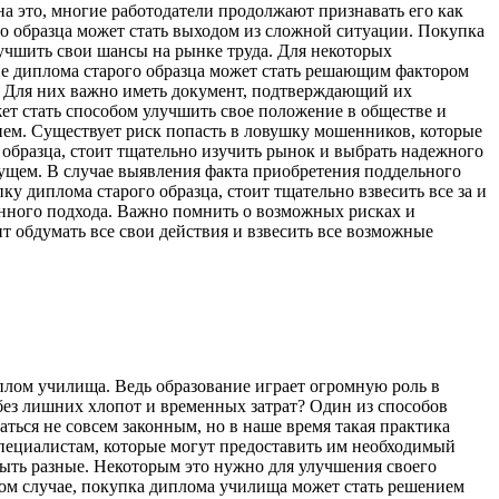
а это, многие работодатели продолжают признавать его как
о образца может стать выходом из сложной ситуации. Покупка
лучшить свои шансы на рынке труда. Для некоторых
ие диплома старого образца может стать решающим фактором
а. Для них важно иметь документ, подтверждающий их
ет стать способом улучшить свое положение в обществе и
нием. Существует риск попасть в ловушку мошенников, которые
 образца, стоит тщательно изучить рынок и выбрать надежного
дущем. В случае выявления факта приобретения поддельного
у диплома старого образца, стоит тщательно взвесить все за и
венного подхода. Важно помнить о возможных рисках и
ит обдумать все свои действия и взвесить все возможные
плом училища. Ведь образование играет огромную роль в
без лишних хлопот и временных затрат? Один из способов
ться не совсем законным, но в наше время такая практика
специалистам, которые могут предоставить им необходимый
ыть разные. Некоторым это нужно для улучшения своего
ом случае, покупка диплома училища может стать решением