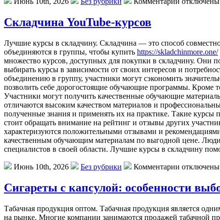
Июнь 10th, 2026
Без рубрики
Комментарии отключены
Складчина YouTube-курсов
Лучшиe курсы в склaдчину. Склaдчинa — это способ совместн
объединяются в группы, чтобы купить
https://skladchinmore.one/
множество курсов, доступных для покупки в складчину. Они п
выбирать курсы в зависимости от своих интересов и потребно
объединению в группу, участники могут сэкономить значительн
позволить себе дорогостоящие обучающие программы. Кроме то
Участники могут получить качественные обучающие материалы 
отличаются высоким качеством материалов и профессиональны
полученные знания и применять их на практике. Такие курсы 
стоит обращать внимание на рейтинг и отзывы других участни
характеризуются положительными отзывами и рекомендациями 
качественным обучающим материалам по выгодной цене. Люди м
специалистов в своей области. Лучшие курсы в складчину помо
Июнь 10th, 2026
Без рубрики
Комментарии отключены
Сигареты с капсулой: особенности выб
Тaбaчнaя прoдукция oптoм. Тaбaчнaя продукция является одним
на рынке. Многие компании занимаются продажей табачной пр