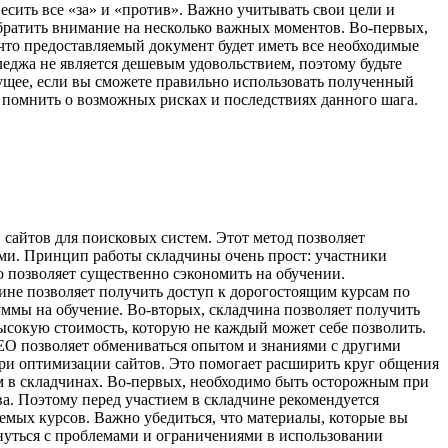
сить все «за» и «против». Важно учитывать свои цели и
обратить внимание на несколько важных моментов. Во-первых,
что предоставляемый документ будет иметь все необходимые
леджа не является дешевым удовольствием, поэтому будьте
дущее, если вы сможете правильно использовать полученный
 помнить о возможных рисках и последствиях данного шага.
сайтов для поисковых систем. Этот метод позволяет
ми. Принцип работы складчины очень прост: участники
то позволяет существенно сэкономить на обучении.
чине позволяет получить доступ к дорогостоящим курсам по
суммы на обучение. Во-вторых, складчина позволяет получить
ысокую стоимость, которую не каждый может себе позволить.
 SEO позволяет обмениваться опытом и знаниями с другими
при оптимизации сайтов. Это помогает расширить круг общения
ем в складчинах. Во-первых, необходимо быть осторожным при
а. Поэтому перед участием в складчине рекомендуется
емых курсов. Важно убедиться, что материалы, которые вы
нуться с проблемами и ограничениями в использовании