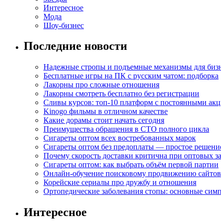
Интересное
Мода
Шоу-бизнес
Последние новости
Надежные стропы и подъемные механизмы для биз
Бесплатные игры на ПК с русским чатом: подборка
Лакорны про сложные отношения
Лакорны смотреть бесплатно без регистрации
Сливы курсов: топ-10 платформ с постоянными ак
Kinogo фильмы в отличном качестве
Какие дорамы стоит начать сегодня
Преимущества обращения в СТО полного цикла
Сигареты оптом всех востребованных марок
Сигареты оптом без предоплаты — простое решени
Почему скорость доставки критична при оптовых за
Сигареты оптом: как выбрать объём первой партии
Онлайн-обучение поисковому продвижению сайтов
Корейские сериалы про дружбу и отношения
Ортопедические заболевания стопы: основные сим
Интересное