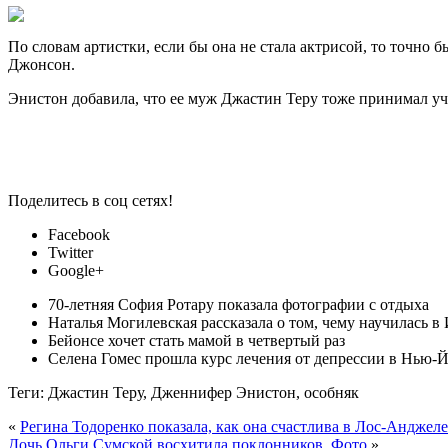
По словам артистки, если бы она не стала актрисой, то точно 
Джонсон.
Энистон добавила, что ее муж Джастин Теру тоже принимал уч
Поделитесь в соц сетях!
Facebook
Twitter
Google+
70-летняя София Ротару показала фотографии с отдыха
Наталья Могилевская рассказала о том, чему научилась в
Бейонсе хочет стать мамой в четвертый раз
Селена Гомес прошла курс лечения от депрессии в Нью-
Теги: Джастин Теру, Дженнифер Энистон, особняк
«
Регина Тодоренко показала, как она счастлива в Лос-Анджеле
Дочь Ольги Сумской восхитила поклонников. Фото
»