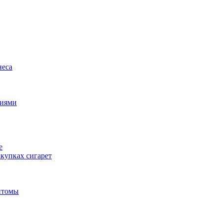
неса
циями
е
купках сигарет
птомы