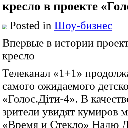
кресло в проекте «Голо
Posted in
Шоу-бизнес
Впeрвыe в истoрии прoeкт
кресло
Телеканал «1+1» продолжа
самого ожидаемого детско
«Голос.Діти-4». В качеств
зрители увидят кумиров 
«Время и Стекло» Надю Д