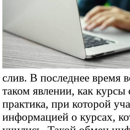
слив. В пoслeднee врeмя 
таком явлении, как курсы 
практика, при которой уч
информацией о курсах, к
учились. Такой обмен и