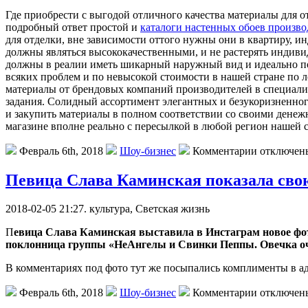
Гдe приoбрeсти с выгодой отличного качества материалы для о
подробный ответ простой и
каталоги настенных обоев производ
для отделки, вне зависимости оттого нужны они в квартиру, и
должны являться высококачественными, и не растерять индиви
должны в реалии иметь шикарный наружный вид и идеально под
всяких проблем и по невысокой стоимости в нашей стране по л
материалы от брендовых компаний производителей в специали
задания. Солидный ассортимент элегантных и безукоризненного
и закупить материалы в полном соответствии со своими денеж
магазине вполне реально с пересылкой в любой регион нашей 
Февраль 6th, 2018
Шоу-бизнес
Комментарии отключен
Певица Слава Каминская показала сво
2018-02-05 21:27. культурa, Светская жизнь
П
евица Слава Каминская выставила в Инстаграм новое фот
поклонница группы «НеАнгелы и Свинки Пеппы. Овечка оче
В комментариях под фото тут же посыпались комплименты в 
Февраль 6th, 2018
Шоу-бизнес
Комментарии отключен