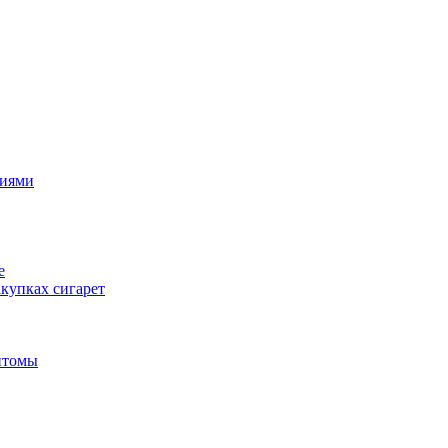
циями
е
купках сигарет
птомы