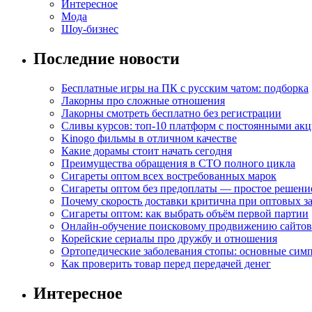
Интересное
Мода
Шоу-бизнес
Последние новости
Бесплатные игры на ПК с русским чатом: подборка
Лакорны про сложные отношения
Лакорны смотреть бесплатно без регистрации
Сливы курсов: топ-10 платформ с постоянными ак
Kinogo фильмы в отличном качестве
Какие дорамы стоит начать сегодня
Преимущества обращения в СТО полного цикла
Сигареты оптом всех востребованных марок
Сигареты оптом без предоплаты — простое решени
Почему скорость доставки критична при оптовых за
Сигареты оптом: как выбрать объём первой партии
Онлайн-обучение поисковому продвижению сайтов
Корейские сериалы про дружбу и отношения
Ортопедические заболевания стопы: основные сим
Как проверить товар перед передачей денег
Интересное