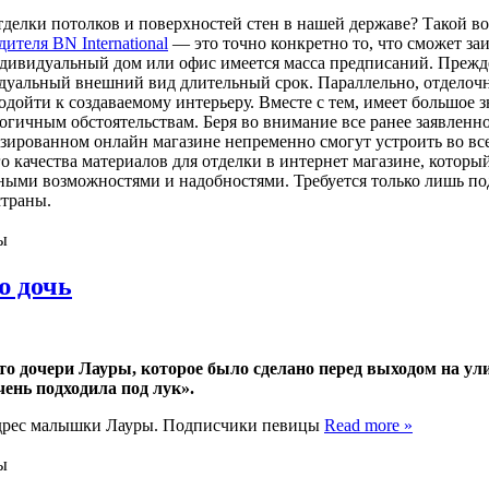
тделки потолков и поверхностей стен в нашей державе? Такой во
ителя BN International
— это точно конкретно то, что сможет заи
ндивидуальный дом или офис имеется масса предписаний. Прежде
дуальный внешний вид длительный срок. Параллельно, отделочн
ойти к создаваемому интерьеру. Вместе с тем, имеет большое з
огичным обстоятельствам. Беря во внимание все ранее заявленно
зированном онлайн магазине непременно смогут устроить во вс
 качества материалов для отделки в интернет магазине, которы
ными возможностями и надобностями. Требуется только лишь под
страны.
ы
ю дочь
о дочери Лауры, которое было сделано перед выходом на ул
нь подходила под лук».
адрес малышки Лауры. Подписчики певицы
Read more »
ы