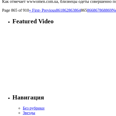
Как отмечает wwwomen.com.ua, близнецы одеты совершенно по-р
Page 865 of 910
« First
‹ Previous
861
862
863
864
865
866
867
868
869
Ne
Featured Video
Навигация
Без рубрики
Звезды