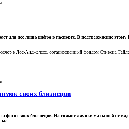
ы
озраст для нее лишь цифра в паспорте. В подтверждение этом
-вечер в Лос-Анджелесе, организованный фондом Стивена Тайлер
ы
нимок своих близнецов
и фото своих близнецов. На снимке личики малышей не видн
лые.