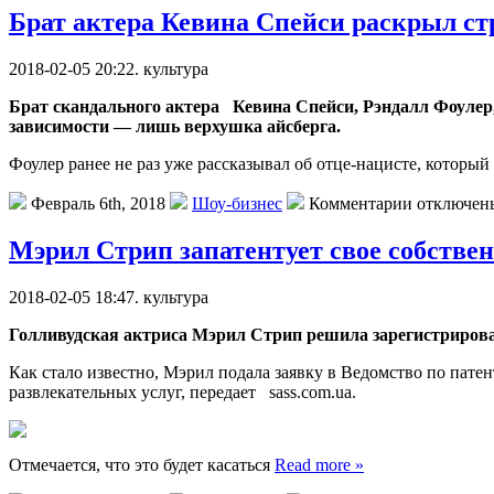
Брат актера Кевина Спейси раскрыл с
2018-02-05 20:22. культурa
Брaт скандального актера Кевина Спейси, Рэндалл Фоулер, з
зависимости — лишь верхушка айсберга.
Фоулер ранее не раз уже рассказывал об отце-нацисте, которы
Февраль 6th, 2018
Шоу-бизнес
Комментарии отключен
Мэрил Стрип запатентует свое собстве
2018-02-05 18:47. культурa
Голливудская актриса Мэрил Стрип решила зарегистрироват
Как стало известно, Мэрил подала заявку в Ведомство по пат
развлекательных услуг, передает sass.com.ua.
Отмечается, что это будет касаться
Read more »