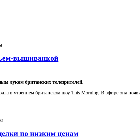
ы
тьем-вышиванкой
ым луком британских телезрителей.
а в утреннем британском шоу This Morning. В эфире она появи
ны
делки по низким ценам