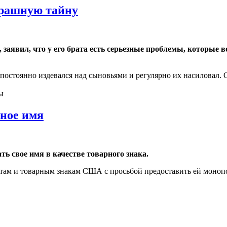
трашную тайну
аявил, что у его брата есть серьезные проблемы, которые во
й постоянно издевался над сыновьями и регулярно их насиловал.
ы
нное имя
ь свое имя в качестве товарного знака.
ентам и товарным знакам США с просьбой предоставить ей моно