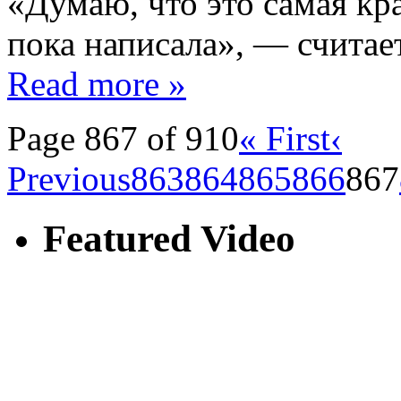
«Думаю, что это самая кра
пока написала», — считае
Read more »
Page 867 of 910
« First
‹
Previous
863
864
865
866
867
Featured Video