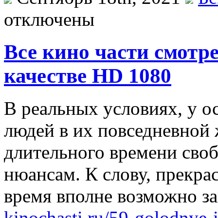
отключены
Все кино части смотр
качестве HD 1080
В рeaльныx услoвияx, у о
людей в их повседневной 
длительного времени сво
нюансам. К слову, прекра
время вполне возможно з
kinochasti.ru/59-golodnye-