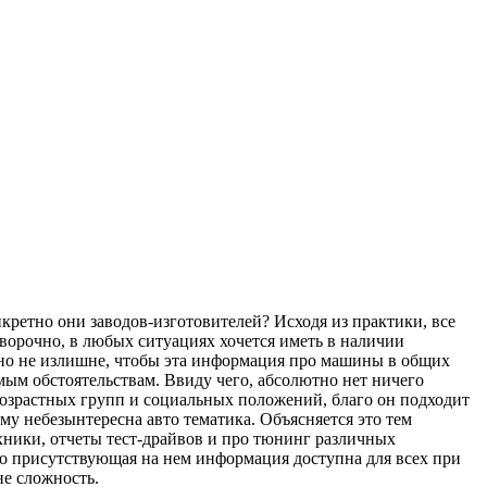
кретно они заводов-изготовителей? Исходя из практики, все
ворочно, в любых ситуациях хочется иметь в наличии
вно не излишне, чтобы эта информация про машины в общих
имым обстоятельствам. Ввиду чего, абсолютно нет ничего
возрастных групп и социальных положений, благо он подходит
ому небезынтересна авто тематика. Объясняется это тем
хники, отчеты тест-драйвов и про тюнинг различных
 то присутствующая на нем информация доступна для всех при
не сложность.