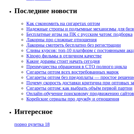
Последние новости
Как сэкономить на сигаретах оптом
Надежные стропы и подъемные механизмы для биз
Бесплатные игры на ПК с русским чатом: подборка
Лакорны про сложные отношения
Лакорны смотреть бесплатно без регистрации
Сливы курсов: топ-10 платформ с постоянными ак
Kinogo фильмы в отличном качестве
Какие дорамы стоит начать сегодня
Преимущества обращения в СТО полного цикла
Сигареты оптом всех востребованных марок
Сигареты оптом без предоплаты — простое решени
Почему скорость доставки критична при оптовых за
Сигареты оптом: как выбрать объём первой партии
Онлайн-обучение поисковому продвижению сайтов
Корейские сериалы про дружбу и отношения
Интересное
порно рулетка 18