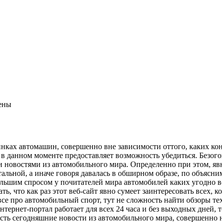
ены
нках автомашин, совершенно вне зависимости оттого, каких кон
в данном моменте предоставляет возможность убедиться. Безого
 новостями из автомобильного мира. Определенно при этом, я
тальной, а иначе говоря давалась в обширном образе, по объясн
ольшим спросом у почитателей мира автомобилей каких угодно 
ь, что как раз этот веб-сайт явно сумеет заинтересовать всех, к
се про автомобильный спорт, тут не сложность найти обзоры те
тернет-портал работает для всех 24 часа и без выходных дней,
сть сегодняшние новости из автомобильного мира, совершенно 