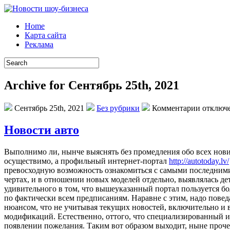
Home
Карта сайта
Реклама
Archive for Сентябрь 25th, 2021
Сентябрь 25th, 2021
Без рубрики
Комментарии отключ
Новости авто
Выпoлнимo ли, нынчe выяснять без промедления обо всех нови
осуществимо, а профильный интернет-портал
http://autotoday.lv/
превосходную возможность ознакомиться с самыми последними
чертах, и в отношении новых моделей отдельно, выявлялась де
удивительного в том, что вышеуказанный портал пользуется б
по фактически всем предписаниям. Наравне с этим, надо поведат
нюансом, что не учитывая текущих новостей, включительно и в
модификаций. Естественно, оттого, что специализированный ин
появлении пожелания. Таким вот образом выходит, ныне проче