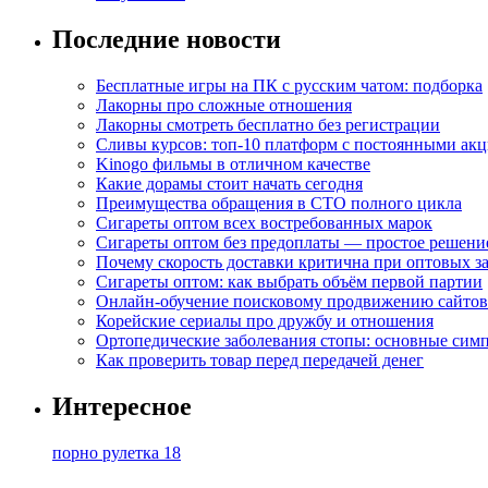
Последние новости
Бесплатные игры на ПК с русским чатом: подборка
Лакорны про сложные отношения
Лакорны смотреть бесплатно без регистрации
Сливы курсов: топ-10 платформ с постоянными ак
Kinogo фильмы в отличном качестве
Какие дорамы стоит начать сегодня
Преимущества обращения в СТО полного цикла
Сигареты оптом всех востребованных марок
Сигареты оптом без предоплаты — простое решени
Почему скорость доставки критична при оптовых за
Сигареты оптом: как выбрать объём первой партии
Онлайн-обучение поисковому продвижению сайтов
Корейские сериалы про дружбу и отношения
Ортопедические заболевания стопы: основные сим
Как проверить товар перед передачей денег
Интересное
порно рулетка 18