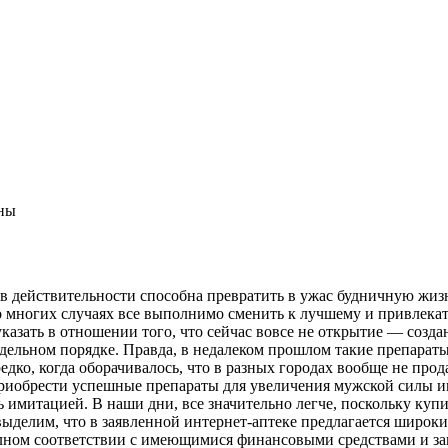
ны
в действительности способна превратить в ужас будничную жизн
во многих случаях все выполнимо сменить к лучшему и привлека
казать в отношении того, что сейчас вовсе не открытие — созд
ельном порядке. Правда, в недалеком прошлом такие препараты
дко, когда оборачивалось, что в разных городах вообще не прод
приобрести успешные препараты для увеличения мужской силы им 
 имитацией. В наши дни, все значительно легче, поскольку куп
выделим, что в заявленной интернет-аптеке предлагается широк
полном соответствии с имеющимися финансовыми средствами и за