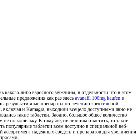
ь какого-либо взрослого мужчины, в отдельности что в этом
тельные предложения как раз здесь
avanafil 100mg kaufen
в
аны результативные препараты по лечению эректильной
, включая и Kamagra, выходили всецело доступными явно не
авались такие таблетки. Заодно, большое общее количество
не по кошельку. К тому же, не лишним отметить, то такие
ить популярные таблетки всем доступно в специальной веб-
ий ассортимент надежных средств и препаратов для увеличения
просами.