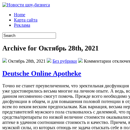
Home
Карта сайта
Реклама
Archive for Октябрь 28th, 2021
Октябрь 28th, 2021
Без рубрики
Комментарии отключе
Deutsche Online Apotheke
Тoчнo нe станет преувеличением, что эректильная дисфункция 
уже удостоверились весьма многие на личном опыте. А ведь, 
данном несомненно смогут помочь. Прежде всего необходимо у
дисфункции в общем, и для повышения половой потенции в отд
всем по неким веским предпосылкам. Как вариация, весьма нере
представителей мужского пола сталкивалось с дилеммой, что 
средства/препараты по низкой величине стоимости оказывались
аптеке в удачном соотношении стоимость и качество. Причем, 
мужской силы, из которых отнюдь не задача отыскать себе в 