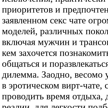
приоритетов и предпочтен
заявленном секс чате огр
моделей, различных покол
включая мужчин и трансов
кем захочется познакомит
общаться и поразвлекаться
дилемма. Заодно, весомо 
в эротическом вирт-чате,
проводить время отдыха, 
реалии, для легкости подб