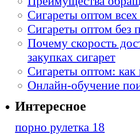
Преимущества обращ
Сигареты оптом всех
Сигареты оптом без 
Почему скорость дос
закупках сигарет
Сигареты оптом: как
Онлайн-обучение по
Интересное
порно рулетка 18