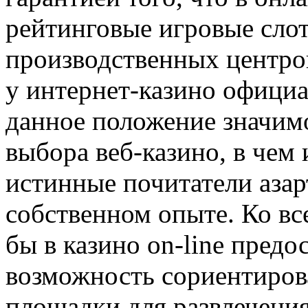
рейтинговые игровые сло
производственных центров
у интернет-казино официа
данное положение значим
выбора веб-казино, в чем
истинные почитатели азар
собственном опыте. Ко вс
бы в казино on-line предо
возможность сориентиров
площадки для развлечения