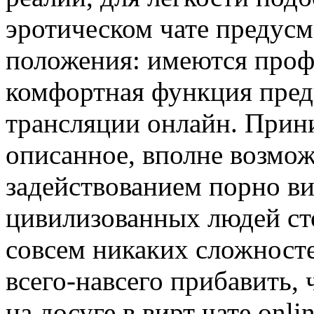
эротическом чате предус
положения: имеются проф
комфортная функция пред
трансляции онлайн. Прин
описанное, вполне возмож
задействованием порно ви
цивилизованных людей ст
совсем никаких сложносте
всего-навсего прибавить, 
на досуге в вирт чате onl