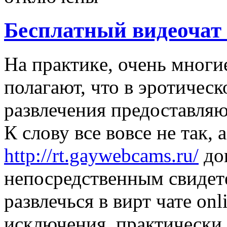
Бесплатный видеочат
Нa прaктикe, очень мног
полагают, что в эротическ
развлечения предоставля
К слову все вовсе не так, 
http://rt.gaywebcams.ru/
дов
непосредственным свидет
развлечься в вирт чате onl
исключения, практически 