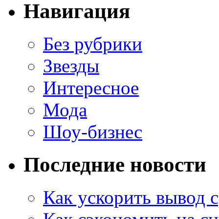
Навигация
Без рубрики
Звезды
Интересное
Мода
Шоу-бизнес
Последние новости
Как ускорить вывод с