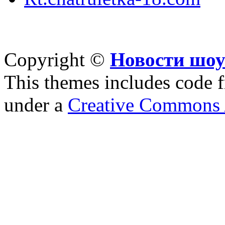
Copyright ©
Новости шоу
This themes includes code
under a
Creative Commons A