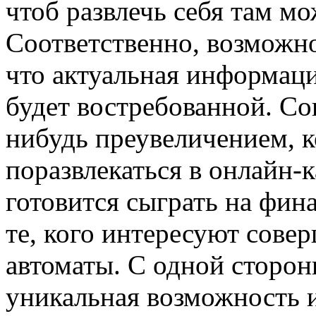
чтоб развлечь себя там м
Соответственно, возможно
что актуальная информац
будет востребованной. Со
нибудь преувеличением, к
поразвлекаться в онлайн-к
готовится сыграть на фин
те, кого интересуют сове
автоматы. С одной стороны
уникальная возможность и