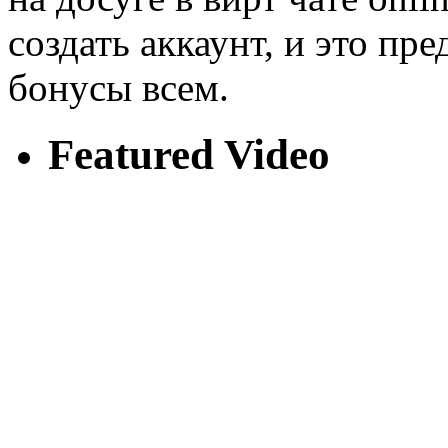
создать аккаунт, и это пр
бонусы всем.
Featured Video