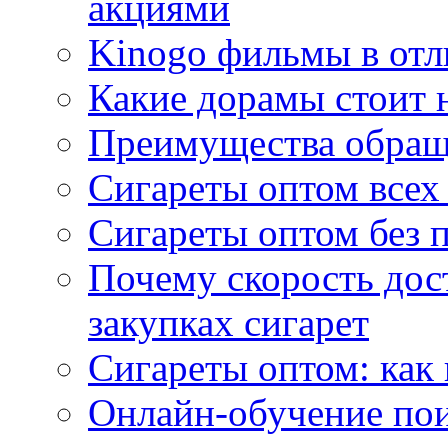
акциями
Kinogo фильмы в отл
Какие дорамы стоит н
Преимущества обращ
Сигареты оптом всех
Сигареты оптом без 
Почему скорость дос
закупках сигарет
Сигареты оптом: как
Онлайн-обучение по