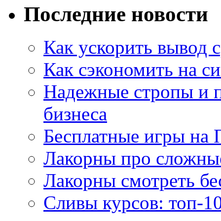
Последние новости
Как ускорить вывод с
Как сэкономить на си
Надежные стропы и 
бизнеса
Бесплатные игры на 
Лакорны про сложны
Лакорны смотреть бе
Сливы курсов: топ-1