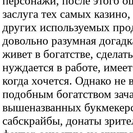
персонажи, после этого о
заслуга тех самых казино,
других используемых прод
довольно разумная догадк
живет в богатстве, сделат
нуждается в работе, имее
когда хочется. Однако не 
подобным богатством зача
вышеназванных букмекерс
сабскрайбы, донаты зрите