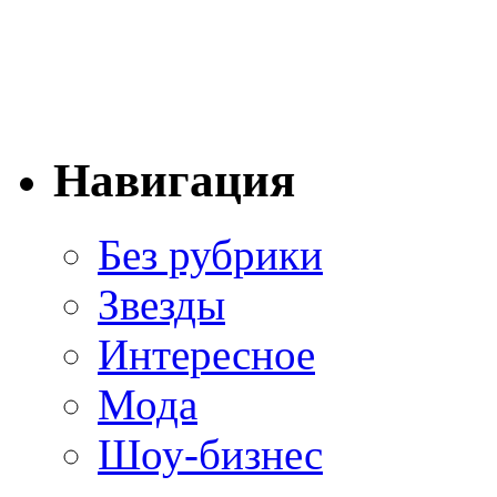
Навигация
Без рубрики
Звезды
Интересное
Мода
Шоу-бизнес