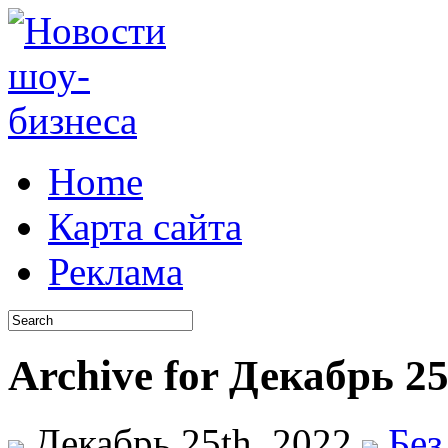
Home
Карта сайта
Реклама
Archive for Декабрь 25
Декабрь 25th, 2022
Без