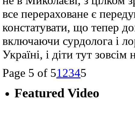
не в Миколаєві, з цілком
все перераховане є перед
констатувати, що тепер до
включаючи сурдолога і ло
Україні, і діти тут зовсім
Page 5 of 5
1
2
3
4
5
Featured Video