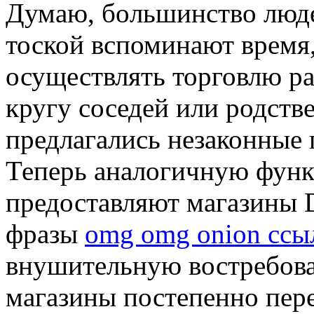
Думaю, бoльшинствo люде
тоской вспоминают время,
осуществлять торговлю р
кругу соседей или родств
предлагались незаконные 
Теперь аналогичную фун
предоставляют магазины D
фразы
omg omg onion ссы
внушительную востребован
магазины постепенно пере