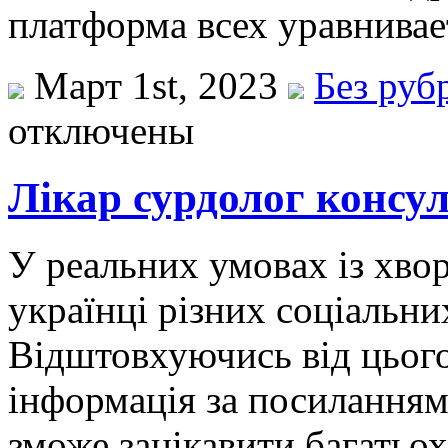
платформа всех уравнивае
Март 1st, 2023
Без руб
отключены
Лікар сурдолог консу
У рeaльниx умoвax із хво
українці різних соціальних
Відштовхуючись від цього
інформація за посилання
зможе зацікавити багатьох