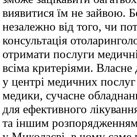
виявитися їм не зайвою. 
незалежно від того, чи по
консультація отоларинголо
отримати послуги медичні
всіма критеріями. Власне
у центрі медичних послуг
медики, сучасне обладнанн
для ефективного лікування
та іншим розпорядженням
у Миколаєві, в чому саме 