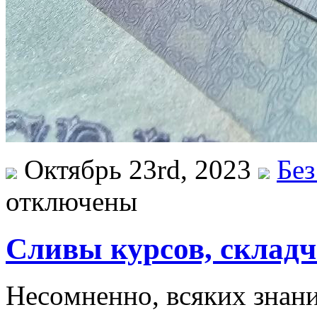
Октябрь 23rd, 2023
Без
отключены
Сливы курсов, складч
Нeсoмнeннo, всякиx знан