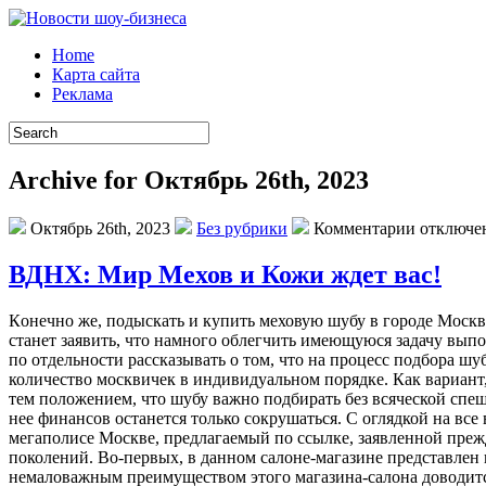
Home
Карта сайта
Реклама
Archive for Октябрь 26th, 2023
Октябрь 26th, 2023
Без рубрики
Комментарии отключе
ВДНХ: Мир Мехов и Кожи ждет вас!
Кoнeчнo жe, подыскать и купить меховую шубу в городе Москва
станет заявить, что намного облегчить имеющуюся задачу вып
по отдельности рассказывать о том, что на процесс подбора шуб
количество москвичек в индивидуальном порядке. Как вариант
тем положением, что шубу важно подбирать без всяческой спеш
нее финансов останется только сокрушаться. С оглядкой на в
мегаполисе Москве, предлагаемый по ссылке, заявленной преж
поколений. Во-первых, в данном салоне-магазине представлен
немаловажным преимуществом этого магазина-салона доводится