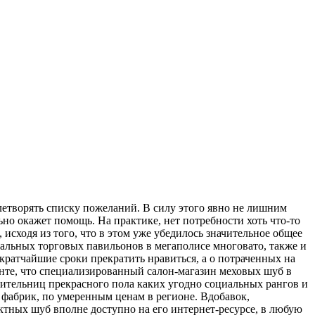
летворять списку пожеланий. В силу этого явно не лишним
ьно окажет помощь. На практике, нет потребности хоть что-то
 исходя из того, что в этом уже убедилось значительное общее
иальных торговых павильонов в мегаполисе многовато, также и
кратчайшие сроки прекратить нравиться, а о потраченных на
енте, что специализированный салон-магазин меховых шуб в
вительниц прекрасного пола каких угодно социальных рангов и
 фабрик, по умеренным ценам в регионе. Вдобавок,
ктных шуб вполне доступно на его интернет-ресурсе, в любую