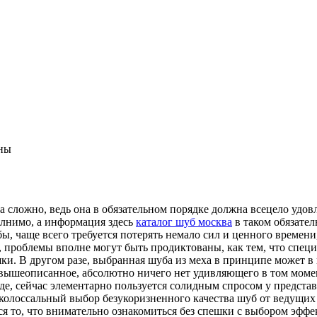
ны
 сложно, ведь она в обязательном порядке должна всецело удов
олнимо, а информация здесь
каталог шуб москва
в таком обязател
ы, чаще всего требуется потерять немало сил и ценного времени,
, проблемы вполне могут быть продиктованы, как тем, что спец
ки. В другом разе, выбранная шуба из меха в принципе может в 
се вышеописанное, абсолютно ничего нет удивляющего в том мом
де, сейчас элементарно пользуется солидным спросом у предста
 колоссальный выбор безукоризненного качества шуб от ведущих
 то, что внимательно ознакомиться без спешки с выбором эффе