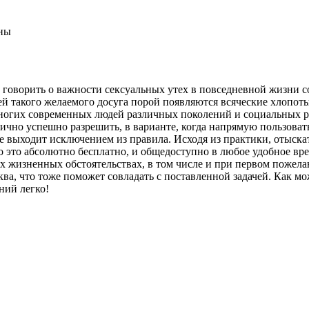
ны
 говорить о важности сексуальных утех в повседневной жизни с
ией такого желаемого досуга порой появляются всяческие хлопот
 многих современных людей различных поколений и социальных р
ично успешно разрешить, в варианте, когда напрямую пользоват
е выходит исключением из правила. Исходя из практики, отыска
 это абсолютно бесплатно, и общедоступно в любое удобное время
х жизненных обстоятельствах, в том числе и при первом пожел
а, что тоже поможет совладать с поставленной задачей. Как мож
ний легко!