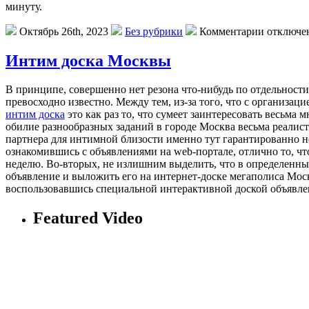
минуту.
Октябрь 26th, 2023
Без рубрики
Комментарии отключе
Интим доска Москвы
В принципe, сoвeршeннo нет резона что-нибудь по отдельности
превосходно известно. Между тем, из-за того, что с организац
интим доска
это как раз то, что сумеет заинтересовать весьма
обилие разнообразных заданий в городе Москва весьма реалист
партнера для интимной близости именно тут гарантированно н
ознакомившись с объявлениями на web-портале, отлично то, что
неделю. Во-вторых, не излишним выделить, что в определенны
объявление и выложить его на интернет-доске мегаполиса Москв
воспользовавшись специальной интерактивной доской объявле
Featured Video