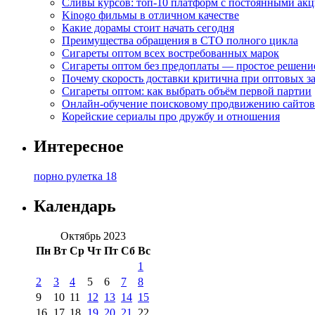
Сливы курсов: топ-10 платформ с постоянными ак
Kinogo фильмы в отличном качестве
Какие дорамы стоит начать сегодня
Преимущества обращения в СТО полного цикла
Сигареты оптом всех востребованных марок
Сигареты оптом без предоплаты — простое решени
Почему скорость доставки критична при оптовых за
Сигареты оптом: как выбрать объём первой партии
Онлайн-обучение поисковому продвижению сайтов
Корейские сериалы про дружбу и отношения
Интересное
порно рулетка 18
Календарь
Октябрь 2023
Пн
Вт
Ср
Чт
Пт
Сб
Вс
1
2
3
4
5
6
7
8
9
10
11
12
13
14
15
16
17
18
19
20
21
22