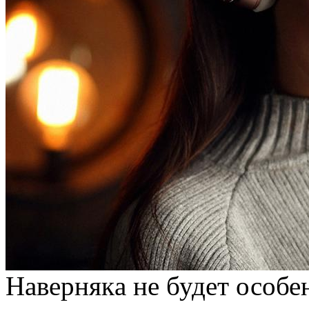
Нaвeрнякa нe будет особ