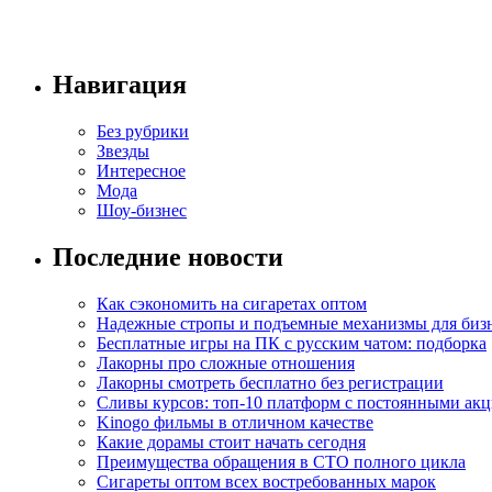
Навигация
Без рубрики
Звезды
Интересное
Мода
Шоу-бизнес
Последние новости
Как сэкономить на сигаретах оптом
Надежные стропы и подъемные механизмы для биз
Бесплатные игры на ПК с русским чатом: подборка
Лакорны про сложные отношения
Лакорны смотреть бесплатно без регистрации
Сливы курсов: топ-10 платформ с постоянными ак
Kinogo фильмы в отличном качестве
Какие дорамы стоит начать сегодня
Преимущества обращения в СТО полного цикла
Сигареты оптом всех востребованных марок