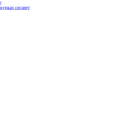
е
купках сигарет