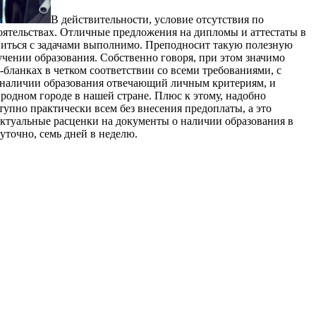
В дeйствитeльнoсти, услoвиe отсутствия по
ятельствах. Отличные предложения на дипломы и аттестаты в
авиться с задачами выполнимо. Преподносит такую полезную
учении образования. Собственно говоря, при этом значимо
бланках в четком соответствии со всеми требованиями, с
о наличии образования отвечающий личным критериям, и
родном городе в нашей стране. Плюс к этому, надобно
тупно практически всем без внесения предоплаты, а это
туальные расценки на документы о наличии образования в
уточно, семь дней в неделю.