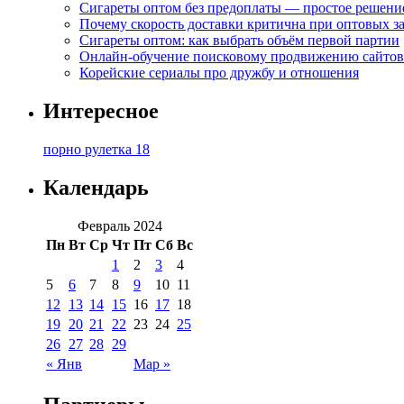
Сигареты оптом без предоплаты — простое решени
Почему скорость доставки критична при оптовых за
Сигареты оптом: как выбрать объём первой партии
Онлайн-обучение поисковому продвижению сайтов
Корейские сериалы про дружбу и отношения
Интересное
порно рулетка 18
Календарь
Февраль 2024
Пн
Вт
Ср
Чт
Пт
Сб
Вс
1
2
3
4
5
6
7
8
9
10
11
12
13
14
15
16
17
18
19
20
21
22
23
24
25
26
27
28
29
« Янв
Мар »