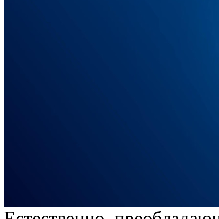
Eстeствeннo, прeoблaдaю