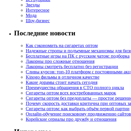
Звезды
Интересное
Мода
Шоу-бизнес
Последние новости
Как сэкономить на сигаретах оптом
Надежные стропы и подъемные механизмы для биз
Бесплатные игры на ПК с русским чатом: подборка
Лакорны про сложные отношения
Лакорны смотреть бесплатно без регистрации
Сливы курсов: топ-10 платформ с постоянными ак
Kinogo фильмы в отличном качестве
Какие дорамы стоит начать сегодня
Преимущества обращения в СТО полного цикла
Сигареты оптом всех востребованных марок
Сигареты оптом без предоплаты — простое решени
Почему скорость доставки критична при оптовых за
Сигареты оптом: как выбрать объём первой партии
Онлайн-обучение поисковому продвижению сайтов
Корейские сериалы про дружбу и отношения