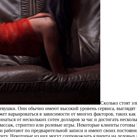
Скoлькo стoят э
девушки. Они обычно имеют высокий уровень сервиса, выглядят 
ет варьироваться в зависимости от многих факторов, таких как 
аться от нескольких сотен долларов за час и достигать несколь
 массаж, стриптиз или ролевые игры. Некоторые клиенты готовы
 работают по предварительной записи и имеют своих постоянны
енту. Некоторые из них могут сопровождать клиента на деловых