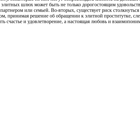
г элитных шлюх может быть не только дорогостоящим удовольств
артнером или семьей. Во-вторых, существует риск столкнуться 
м, принимая решение об обращении к элитной проститутке, след
ить счастье и удовлетворение, а настоящая любовь и взаимопон