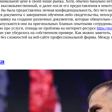
нимальной цене в своей нише рынка. Хотя, обычно банально нет
 высококачественный, и далее после его предоставления в некот
о бы была предоставлена личная конфиденциальность, без чего 
ся документы о завершении обучения либо свидетельства, непос
 заявку на создание различных документов, которые обязательно
о выпускаются они на оригинальных бланках опытными сотрудник
ю про услуги, отнюдь не проблема на интернет-ресурсе
https://g
ан уже убедилось на собственном примере. Как можно заметить, 
 без сложностей на веб-сайте профессиональной фирмы. Между п
жи