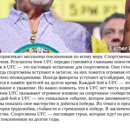
е привлекает миллионы поклонников по всему миру. Спортсмен
ения. Результаты боев UFC нередко становятся главными новос
к в UFC — это настоящее испытание для спортсменов. Они готов
гда спортсмены вступают в октагон, на них ложится огромная о
ршенно неожиданными. Иногда фавориты уступают аутсайдерам,
ся в памяти зрителей на долгое время. Каждый бой в UFC — это
ризнание и уважение. Но важно помнить, что в UFC нет места н
ты боев UFC оказывают огромное влияние на спортивное сообщес
дый бой в UFC — это уникальное событие, которое запоминается
ы показать свое мастерство и добиться победы. Их отвага и пр
тория трудолюбия, стойкости и стремления к победе. В заключен
рства. Спортсмены UFC — настоящие герои, которые идут на рис
 поклонников на долгие годы.