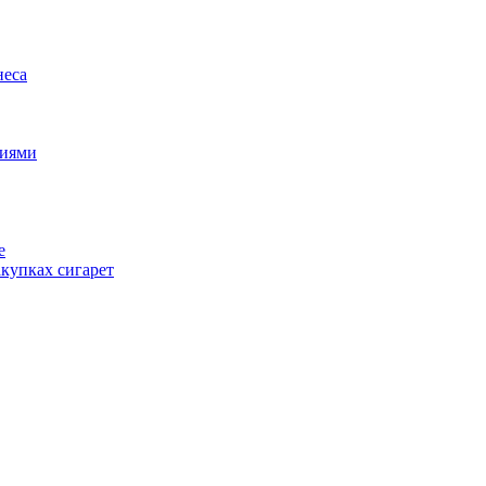
неса
циями
е
купках сигарет