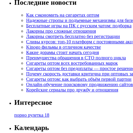
Последние новости
Как сэкономить на сигаретах оптом
Надежные стропы и подъемные механизмы для биз
Бесплатные игры на ПК с русским чатом: подборка
Лакорны про сложные отношения
Лакорны смотреть бесплатно без регистрации
Сливы курсов: топ-10 платформ с постоянными ак
Kinogo фильмы в отличном качестве
Какие дорамы стоит начать сегодня
Преимущества обращения в СТО полного цикла
Сигареты оптом всех востребованных марок
Сигареты оптом без предоплаты — простое решени
Почему скорость доставки критична при оптовых за
Сигареты оптом: как выбрать объём первой партии
Онлайн-обучение поисковому продвижению сайтов
Корейские сериалы про дружбу и отношения
Интересное
порно рулетка 18
Календарь