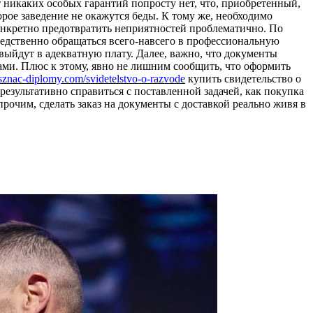
 никаких особых гарантий попросту нет, что, приобретенный,
орое заведение не окажутся беды. К тому же, необходимо
конкретно предотвратить неприятностей проблематично. По
редственно обращаться всего-навсего в профессиональную
 выйдут в адекватную плату. Далее, важно, что документы
ами. Плюс к этому, явно не лишним сообщить, что оформить
osznac-diplomy.com/svidetelstvo-o-razvode
купить свидетельство о
результативно справиться с поставленной задачей, как покупка
рочим, сделать заказ на документы с доставкой реально живя в