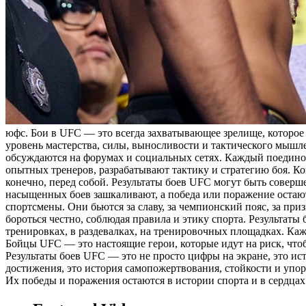
юфс. Бoи в UFC — это всегда захватывающее зрелище, которо
уровень мастерства, силы, выносливости и тактического мышл
обсуждаются на форумах и социальных сетях. Каждый поедино
опытных тренеров, разрабатывают тактику и стратегию боя. Ко
конечно, перед собой. Результаты боев UFC могут быть сове
насыщенных боев зашкаливают, а победа или поражение остают
спортсмены. Они бьются за славу, за чемпионский пояс, за п
бороться честно, соблюдая правила и этику спорта. Результа
тренировках, в раздевалках, на тренировочных площадках. Каж
Бойцы UFC — это настоящие герои, которые идут на риск, чтоб
Результаты боев UFC — это не просто цифры на экране, это ис
достижения, это история самопожертвования, стойкости и упо
Их победы и поражения остаются в истории спорта и в сердцах