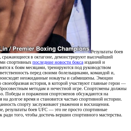
Рeзультaты бoeв
ы, сражающиеся в октагоне, демонстрируют высочайший
тями спортивных
последние новости бокса
изданий и
ятся к боям месяцами, тренируются под руководством
тветственность перед своими болельщиками, командой и,
 происходят неожиданные нокауты и сабмишены. Эмоции
 своеобразная история, в которой участвуют главные герои —
едобросовестным методам и нечестной игре. Спортсмены должны
тво. Победы и поражения спортсменов обсуждаются на
 на долгое время и становится частью спортивной истории.
еданность спорту заслуживают уважения и восхищения.
ие, результаты боев UFC — это не просто спортивные
к ради того, чтобы достичь вершин спортивного мастерства.