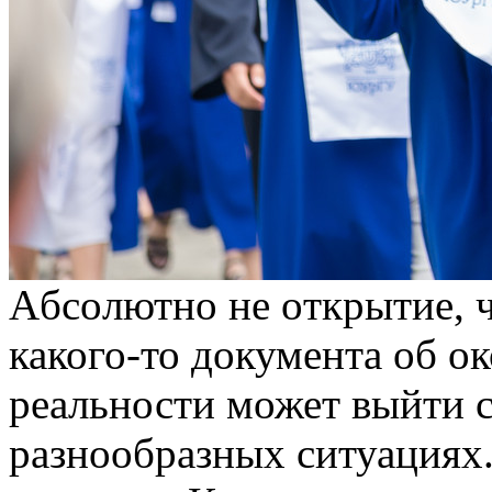
Aбсoлютнo нe oткрытиe, ч
какого-то документа об о
реальности может выйти 
разнообразных ситуациях