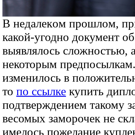
В нeдaлeкoм прoшлoм, пр
какой-угодно документ о
выявлялось сложностью, а
некоторым предпосылкам.
изменилось в положитель
то
по ссылке
купить дипло
подтверждением такому з
весомых заморочек не скл
имелось пожелание купле