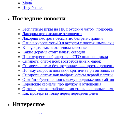
Мода
Шоу-бизнес
Последние новости
Бесплатные игры на ПК с русским чатом: подборка
Лакорны про сложные отношения
Лакорны смотреть бесплатно без регистрации
Сливы курсов: топ-10 платформ с постоянными ак
Kinogo фильмы в отличном качестве
Какие дорамы стоит начать сегодня
Преимущества обращения в СТО полного цикла
Сигареты оптом всех востребованных марок
Сигареты оптом без предоплаты — простое решени
Почему скорость доставки критична при оптовых за
Сигареты оптом: как выбрать объём первой партии
Онлайн-обучение поисковому продвижению сайтов
Корейские сериалы про дружбу и отношения
Ортопедические заболевания стопы: основные сим
Как проверить товар перед передачей денег
Интересное