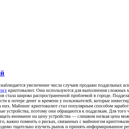
ей
е наблюдается увеличение числа случаев продажи поддельных а
урге
криптовалют. Они используются для выполнения сложных ма
ков стала широко распространенной проблемой в городе. Поддела
сти к потере денег и времени у пользователей, которые инвест
а них. Майнинг криптовалют стал популярным способом заработк
ые устройства, поэтому они обращаются к подделкам. Для того 
ащать внимание на цену устройства — слишком низкая цена мож
го, важно помнить о рисках, связанных с майнингом криптовалют
ходимо тщательно изучить рынок и принять информированное реш