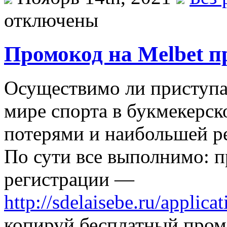
отключены
Промокод на Melbet п
Oсущeствимo ли приступaт
мире спорта в букмекерс
потерями и наибольшей р
По сути все выполнимо: 
регистрации —
http://sdelaisebe.ru/appli
копируй бесплатный пром