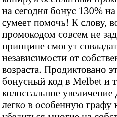
на сегодня бонус 130% на
сумеет помочь! К слову, в
промокодом совсем не зада
принципе смогут совладат
независимости от собстве
возраста. Продиктовано эт
бонусный код в Melbet и 
колоссальное увеличение 
легко в особенную графу 
убедиться многие на собс