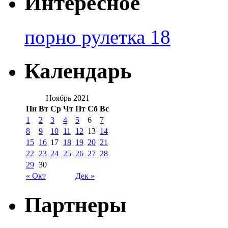
Интересное
порно рулетка 18
Календарь
Ноябрь 2021
Пн
Вт
Ср
Чт
Пт
Сб
Вс
1
2
3
4
5
6
7
8
9
10
11
12
13
14
15
16
17
18
19
20
21
22
23
24
25
26
27
28
29
30
« Окт
Дек »
Партнеры