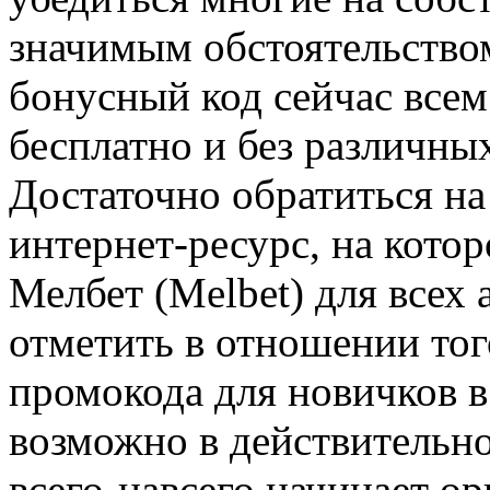
значимым обстоятельством
бонусный код сейчас все
бесплатно и без различны
Достаточно обратиться н
интернет-ресурс, на кото
Мелбет (Melbet) для всех
отметить в отношении тог
промокода для новичков в
возможно в действительно
всего-навсего начинает о