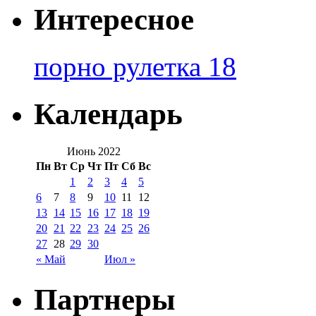
Интересное
порно рулетка 18
Календарь
Июнь 2022
Пн
Вт
Ср
Чт
Пт
Сб
Вс
1
2
3
4
5
6
7
8
9
10
11
12
13
14
15
16
17
18
19
20
21
22
23
24
25
26
27
28
29
30
« Май
Июл »
Партнеры