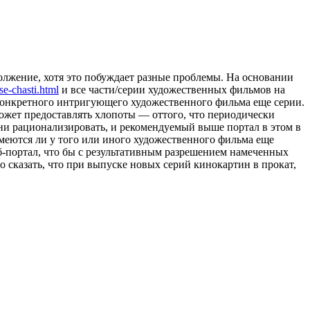
должение, хотя это побуждает разные проблемы. На основании
se-chasti.html
и все части/серии художественных фильмов на
у конкретного интригующего художественного фильма еще серии.
может предоставлять хлопоты — оттого, что периодически
ени рационализировать, и рекомендуемый выше портал в этом в
меются ли у того или иного художественного фильма еще
еб-портал, что бы с результативным разрешением намеченных
о сказать, что при выпуске новых серий кинокартин в прокат,