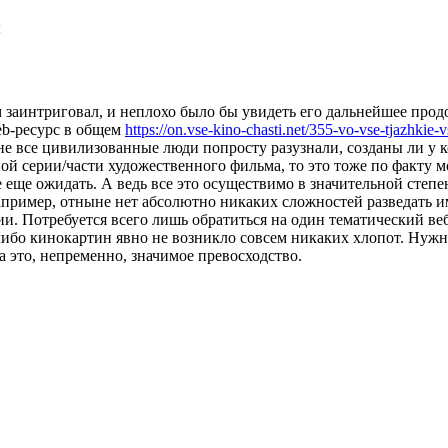
ы
ьм заинтриговал, и неплохо было бы увидеть его дальнейшее про
eb-ресурс в общем
https://on.vse-kino-chasti.net/355-vo-vse-tjazhkie-v
е не все цивилизованные люди попросту разузнали, созданы ли 
ной серии/части художественного фильма, то это тоже по факту 
 еще ожидать. А ведь все это осуществимо в значительной степ
пример, отныне нет абсолютно никаких сложностей разведать и
нии. Потребуется всего лишь обратиться на один тематический в
-либо кинокартин явно не возникло совсем никаких хлопот. Нужн
 это, непременно, значимое превосходство.