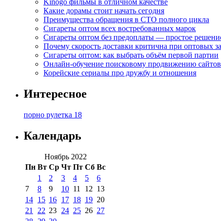
Kinogo фильмы в отличном качестве
Какие дорамы стоит начать сегодня
Преимущества обращения в СТО полного цикла
Сигареты оптом всех востребованных марок
Сигареты оптом без предоплаты — простое решени
Почему скорость доставки критична при оптовых за
Сигареты оптом: как выбрать объём первой партии
Онлайн-обучение поисковому продвижению сайтов
Корейские сериалы про дружбу и отношения
Интересное
порно рулетка 18
Календарь
Ноябрь 2022
Пн
Вт
Ср
Чт
Пт
Сб
Вс
1
2
3
4
5
6
7
8
9
10
11
12
13
14
15
16
17
18
19
20
21
22
23
24
25
26
27