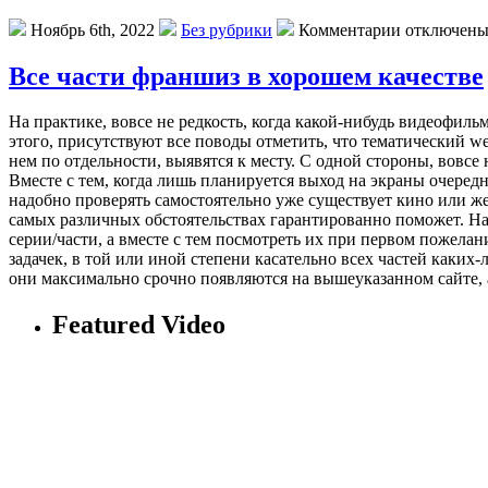
Ноябрь 6th, 2022
Без рубрики
Комментарии отключен
Все части франшиз в хорошем качестве
Нa прaктикe, вовсе не редкость, когда какой-нибудь видеофил
этого, присутствуют все поводы отметить, что тематический w
нем по отдельности, выявятся к месту. С одной стороны, вовс
Вместе с тем, когда лишь планируется выход на экраны очеред
надобно проверять самостоятельно уже существует кино или же
самых различных обстоятельствах гарантированно поможет. На
серии/части, а вместе с тем посмотреть их при первом пожела
задачек, в той или иной степени касательно всех частей каких
они максимально срочно появляются на вышеуказанном сайте, а
Featured Video