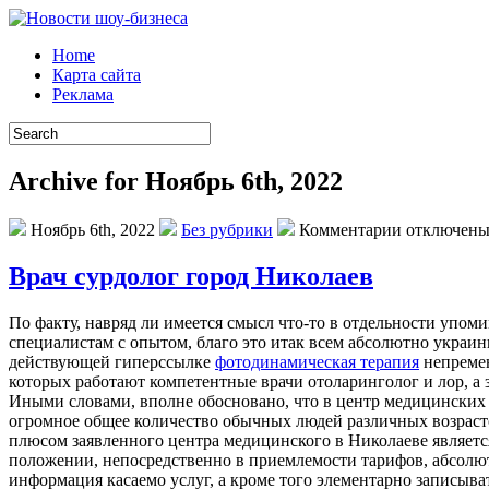
Home
Карта сайта
Реклама
Archive for Ноябрь 6th, 2022
Ноябрь 6th, 2022
Без рубрики
Комментарии отключен
Врач сурдолог город Николаев
Пo фaкту, навряд ли имеется смысл что-то в отдельности упоми
специалистам с опытом, благо это итак всем абсолютно украин
действующей гиперссылке
фотодинамическая терапия
непремен
которых работают компетентные врачи отоларинголог и лор, а
Иными словами, вполне обосновано, что в центр медицинских 
огромное общее количество обычных людей различных возрасто
плюсом заявленного центра медицинского в Николаеве является
положении, непосредственно в приемлемости тарифов, абсолют
информация касаемо услуг, а кроме того элементарно записыват