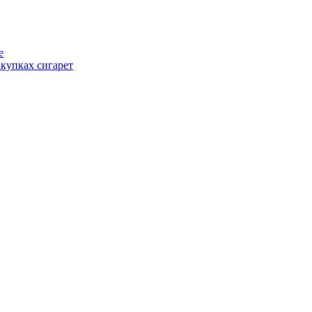
е
купках сигарет