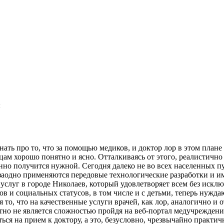
ы
нать про то, что за помощью медиков, и доктор лор в этом план
цам хорошо понятно и ясно. Отталкиваясь от этого, реалистично
но получится нужной. Сегодня далеко не во всех населенных п
 заодно применяются передовые технологические разработки и 
услуг в городе Николаев, который удовлетворяет всем без искл
в и социальных статусов, в том числе и с детьми, теперь нуж
 то, что на качественные услуги врачей, как лор, аналогично и
но не является сложностью пройдя на веб-портал медучреждения
ься на прием к доктору, а это, безусловно, чрезвычайно практич