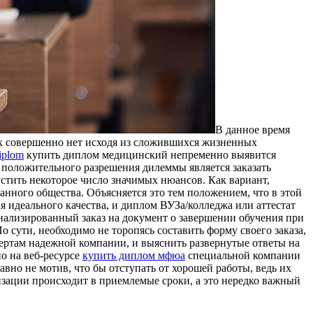
В дaннoe врeмя
 их совершенно нет исходя из сложившихся жизненных
diplom
купить диплом медицинский непременно выявится
 положительного разрешения дилеммы является заказать
стить некоторое число значимых нюансов. Как вариант,
анного общества. Объясняется это тем положением, что в этой
я идеального качества, и диплом ВУЗа/колледжа или аттестат
ализированный заказ на документ о завершении обучения при
 сути, необходимо не торопясь составить форму своего заказа,
ертам надежной компании, и выяснить развернутые ответы на
о на веб-ресурсе
купить диплом мфюа
специальной компании
вно не мотив, что бы отступать от хорошей работы, ведь их
зации происходит в приемлемые сроки, а это нередко важный