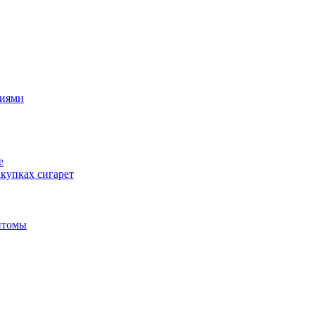
циями
е
купках сигарет
птомы