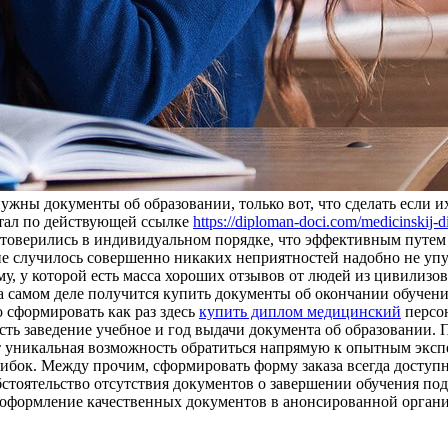
нужны документы об образовании, только вот, что сделать если
ртал по действующей ссылке
https://diploman-doci.com/medicinskij-
стоверились в индивидуальном порядке, что эффективным путем
не случилось совершенно никаких неприятностей надобно не упу
, у которой есть масса хороших отзывов от людей из цивилизов
а самом деле получится купить документы об окончании обучени
о сформировать как раз здесь
купить диплом медицинский
персон
ь заведение учебное и год выдачи документа об образовании. По
т уникальная возможность обратиться напрямую к опытным эксп
бок. Между прочим, сформировать форму заказа всегда доступн
тоятельство отсутствия документов о завершении обучения пода
 оформление качественных документов в анонсированной органи