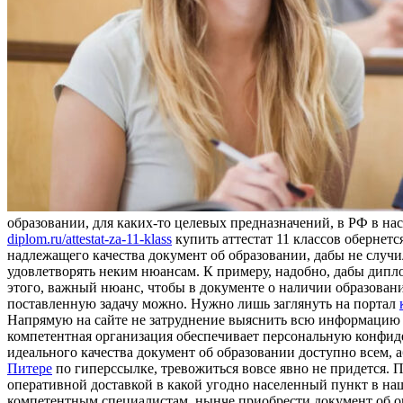
образовании, для каких-то целевых предназначений, в РФ в на
diplom.ru/attestat-za-11-klass
купить аттестат 11 классов обернет
надлежащего качества документ об образовании, дабы не случи
удовлетворять неким нюансам. К примеру, надобно, дабы дип
этого, важный нюанс, чтобы в документе о наличии образован
поставленную задачу можно. Нужно лишь заглянуть на портал
Напрямую на сайте не затруднение выяснить всю информацию о
компетентная организация обеспечивает персональную конфиден
идеального качества документ об образовании доступно всем,
Питере
по гиперссылке, тревожиться вовсе явно не придется. 
оперативной доставкой в какой угодно населенный пункт в наш
компетентным специалистам, нынче приобрести документ об о