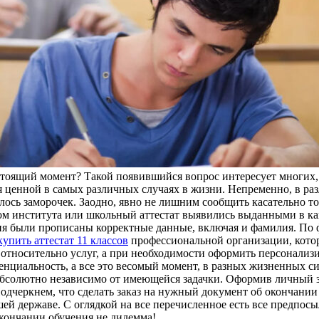
стоящий момент? Такой появившийся вопрос интересует многих, а
ся ценной в самых различных случаях в жизни. Непременно, в 
лось заморочек. Заодно, явно не лишним сообщить касательно т
лом института или школьный аттестат выявились выданными в к
ия были прописаны корректные данные, включая и фамилия. По ф
купить аттестат 11 классов
профессиональной организации, котор
тносительно услуг, а при необходимости оформить персонализир
циальность, а все это весомый момент, в разных жизненных сит
 абсолютно независимо от имеющейся задачки. Оформив личный з
Подчеркнем, что сделать заказ на нужный документ об окончании
ей державе. С оглядкой на все перечисленное есть все предпосы
кончании обучения не дилемма!