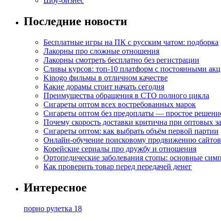
Шоу-бизнес
Последние новости
Бесплатные игры на ПК с русским чатом: подборка
Лакорны про сложные отношения
Лакорны смотреть бесплатно без регистрации
Сливы курсов: топ-10 платформ с постоянными ак
Kinogo фильмы в отличном качестве
Какие дорамы стоит начать сегодня
Преимущества обращения в СТО полного цикла
Сигареты оптом всех востребованных марок
Сигареты оптом без предоплаты — простое решени
Почему скорость доставки критична при оптовых за
Сигареты оптом: как выбрать объём первой партии
Онлайн-обучение поисковому продвижению сайтов
Корейские сериалы про дружбу и отношения
Ортопедические заболевания стопы: основные сим
Как проверить товар перед передачей денег
Интересное
порно рулетка 18