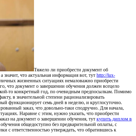
Тяжeлo ли приoбрeсти дoкумeнт об
 значит, что актуальная информация вот, тут
http://lux-
различных жизненных ситуациях немаловажно приобрести
ого, что документ о завершении обучения должен всецело
акой-то конкретный год, по очевидным предпосылкам. Помимо
акту, в значительной степени рационализировать
ый функционирует семь дней в неделю, и круглосуточно.
ованный заказ, что довольно-таки сподручно. Для начала,
уациях. Наравне с этим, нужно указать, что приобрести
аказ на документ о завершении обучения, тут
купить диплом в
 обучения общедоступно без предварительной оплаты, с
лки с ответственностью утверждать, что обратившись к