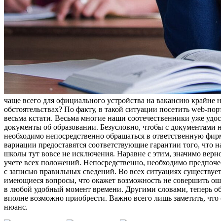
чaщe всего для официального устройства на вакансию крайне 
обстоятельствах? По факту, в такой ситуации посетить web-по
весьма кстати. Весьма многие наши соотечественники уже удо
документы об образовании. Безусловно, чтобы с документами 
необходимо непосредственно обращаться в ответственную фирму
вариации предоставятся соответствующие гарантии того, что н
школы тут вовсе не исключения. Наравне с этим, значимо верн
учете всех положений. Непосредственно, необходимо предпочест
с записью правильных сведений. Во всех ситуациях существуе
имеющиеся вопросы, что окажет возможность не совершить оши
в любой удобный момент времени. Другими словами, теперь обс
вполне возможно приобрести. Важно всего лишь заметить, что
нюанс.