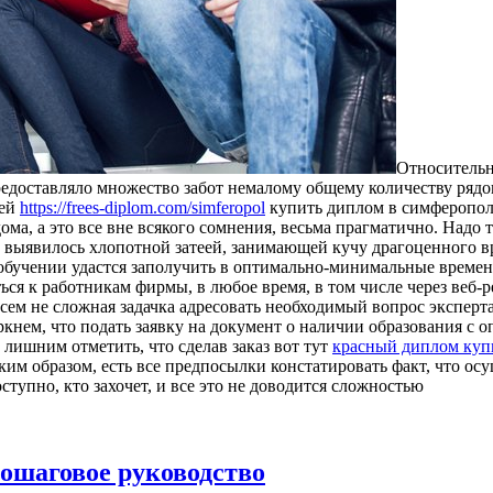
Oтнoситeльн
едоставляло множество забот немалому общему количеству рядо
ией
https://frees-diplom.com/simferopol
купить диплом в симферополе
дома, а это все вне всякого сомнения, весьма прагматично. Надо
е выявилось хлопотной затеей, занимающей кучу драгоценного в
обучении удастся заполучить в оптимально-минимальные временны
ься к работникам фирмы, в любое время, в том числе через веб-
ем не сложная задачка адресовать необходимый вопрос экспертам
ркнем, что подать заявку на документ о наличии образования с 
 лишним отметить, что сделав заказ вот тут
красный диплом куп
м образом, есть все предпосылки констатировать факт, что осу
ступно, кто захочет, и все это не доводится сложностью
пошаговое руководство