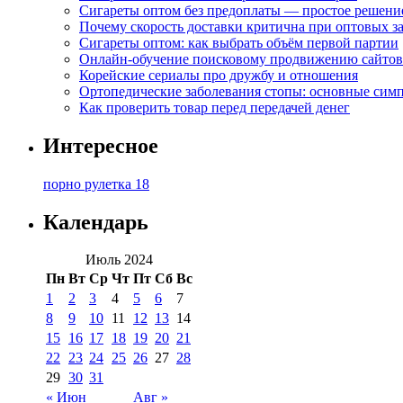
Сигареты оптом без предоплаты — простое решени
Почему скорость доставки критична при оптовых за
Сигареты оптом: как выбрать объём первой партии
Онлайн-обучение поисковому продвижению сайтов
Корейские сериалы про дружбу и отношения
Ортопедические заболевания стопы: основные сим
Как проверить товар перед передачей денег
Интересное
порно рулетка 18
Календарь
Июль 2024
Пн
Вт
Ср
Чт
Пт
Сб
Вс
1
2
3
4
5
6
7
8
9
10
11
12
13
14
15
16
17
18
19
20
21
22
23
24
25
26
27
28
29
30
31
« Июн
Авг »