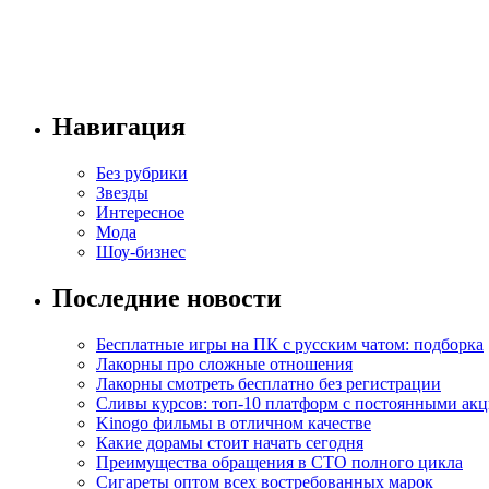
Навигация
Без рубрики
Звезды
Интересное
Мода
Шоу-бизнес
Последние новости
Бесплатные игры на ПК с русским чатом: подборка
Лакорны про сложные отношения
Лакорны смотреть бесплатно без регистрации
Сливы курсов: топ-10 платформ с постоянными ак
Kinogo фильмы в отличном качестве
Какие дорамы стоит начать сегодня
Преимущества обращения в СТО полного цикла
Сигареты оптом всех востребованных марок