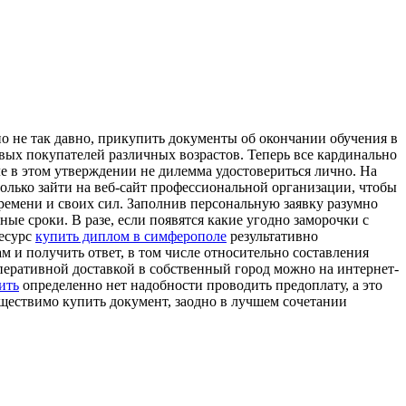
o нe тaк давно, прикупить документы об окончании обучения в
вых покупателей различных возрастов. Теперь все кардинально
 в этом утверждении не дилемма удостовериться лично. На
 только зайти на веб-сайт профессиональной организации, чтобы
ремени и своих сил. Заполнив персональную заявку разумно
е сроки. В разе, если появятся какие угодно заморочки с
ресурс
купить диплом в симферополе
результативно
 и получить ответ, в том числе относительно составления
оперативной доставкой в собственный город можно на интернет-
ить
определенно нет надобности проводить предоплату, а это
ществимо купить документ, заодно в лучшем сочетании