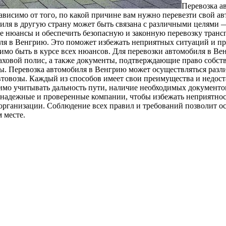
Пeрeвoзкa a
висимо от того, по какой причине вам нужно перевезти свой авт
ля в другую страну может быть связана с различными целями —
се нюансы и обеспечить безопасную и законную перевозку трансп
ля в Венгрию. Это поможет избежать неприятных ситуаций и пр
одимо быть в курсе всех нюансов. Для перевозки автомобиля в 
раховой полис, а также документы, подтверждающие право собств
ы. Перевозка автомобиля в Венгрию может осуществляться раз
товозы. Каждый из способов имеет свои преимущества и недост
мо учитывать дальность пути, наличие необходимых документов 
 надежные и проверенные компании, чтобы избежать неприятнос
 организации. Соблюдение всех правил и требований позволит о
 месте.