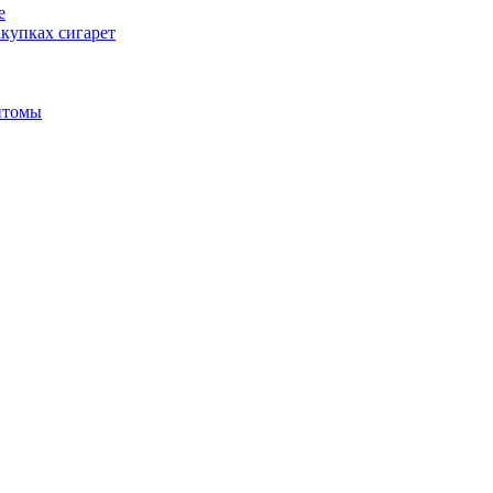
е
купках сигарет
птомы