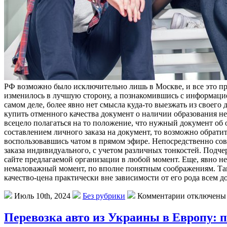
РФ возможно было исключительно лишь в Москве, и все это пр
изменилось в лучшую сторону, а познакомившись с информац
самом деле, более явно нет смысла куда-то выезжать из своего 
купить отменного качества документ о наличии образования н
всецело полагаться на то положение, что нужный документ об 
составлением личного заказа на документ, то возможно обратит
воспользовавшись чатом в прямом эфире. Непосредственно совс
заказа индивидуального, с учетом различных тонкостей. Подче
сайте предлагаемой организации в любой момент. Еще, явно не
немаловажный момент, по вполне понятным соображениям. Таки
качество-цена практически вне зависимости от его рода всем до
Июль 10th, 2024
Без рубрики
Комментарии отключены
Перевозка авто из Украины в Европу: 