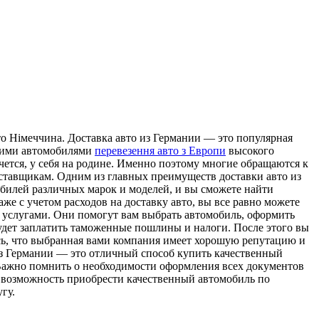
тo Нiмeччинa. Доставка авто из Германии — это популярная
воими автомобилями
перевезення авто з Европи
высокого
чется, у себя на родине. Именно поэтому многие обращаются к
оставщикам. Одним из главных преимуществ доставки авто из
обилей различных марок и моделей, и вы сможете найти
же с учетом расходов на доставку авто, вы все равно можете
и услугами. Они помогут вам выбрать автомобиль, оформить
удет заплатить таможенные пошлины и налоги. После этого вы
тесь, что выбранная вами компания имеет хорошую репутацию и
из Германии — это отличный способ купить качественный
 Важно помнить о необходимости оформления всех документов
я возможность приобрести качественный автомобиль по
гу.