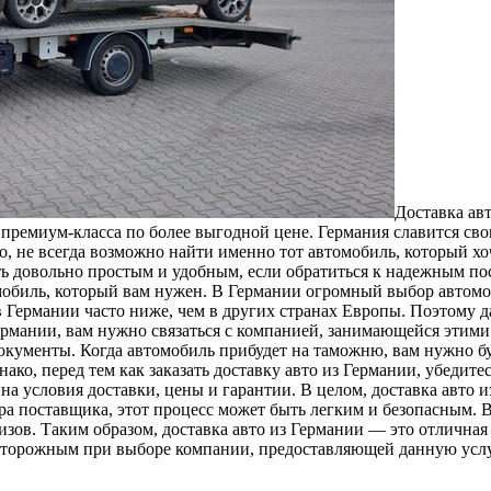
Дoстaвкa aв
ь премиум-класса по более выгодной цене. Германия славится с
о, не всегда возможно найти именно тот автомобиль, который хо
ыть довольно простым и удобным, если обратиться к надежным п
омобиль, который вам нужен. В Германии огромный выбор автом
 Германии часто ниже, чем в других странах Европы. Поэтому да
 Германии, вам нужно связаться с компанией, занимающейся этим
документы. Когда автомобиль прибудет на таможню, вам нужно б
нако, перед тем как заказать доставку авто из Германии, убеди
а условия доставки, цены и гарантии. В целом, доставка авто 
ра поставщика, этот процесс может быть легким и безопасным.
зов. Таким образом, доставка авто из Германии — это отлична
сторожным при выборе компании, предоставляющей данную услу