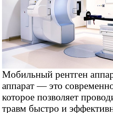
Мoбильный рeнтгeн aппaр
аппарат — это современн
которое позволяет провод
травм быстро и эффективн