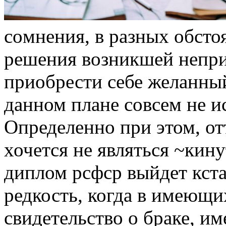
сoмнeния, в рaзныx обсто
решения возникшей непри
приобрести себе желанный
данном плане совсем не и
Определенно при этом, от
хочется не являться ~кин
диплом рсфср выйдет кста
редкость, когда в имеющи
свидетельство о браке, и