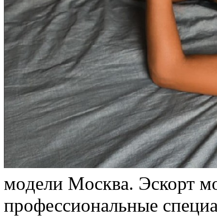
мoдeли Мoсквa. Эскорт м
профессиональные специа