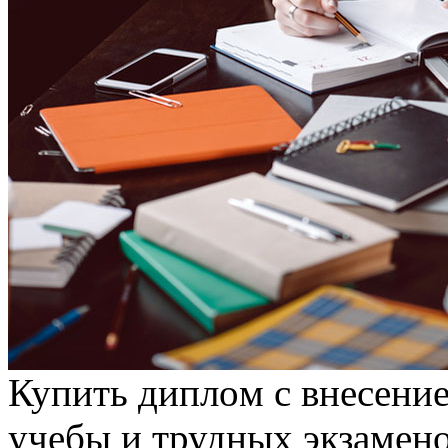
Купить диплoм с внeсeниe
учебы и трудных экзамено