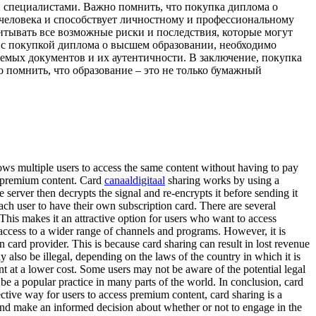
 специалистами. Важно помнить, что покупка диплома о
 человека и способствует личностному и профессиональному
тывать все возможные риски и последствия, которые могут
х с покупкой диплома о высшем образовании, необходимо
емых документов и их аутентичности. В заключение, покупка
помнить, что образование – это не только бумажный
allows multiple users to access the same content without having to pay
ss premium content. Card
canaaldigitaal
sharing works by using a
 server then decrypts the signal and re-encrypts it before sending it
ach user to have their own subscription card. There are several
 This makes it an attractive option for users who want to access
 access to a wider range of channels and programs. However, it is
on card provider. This is because card sharing can result in lost revenue
y also be illegal, depending on the laws of the country in which it is
t at a lower cost. Some users may not be aware of the potential legal
 be a popular practice in many parts of the world. In conclusion, card
fective way for users to access premium content, card sharing is a
g and make an informed decision about whether or not to engage in the