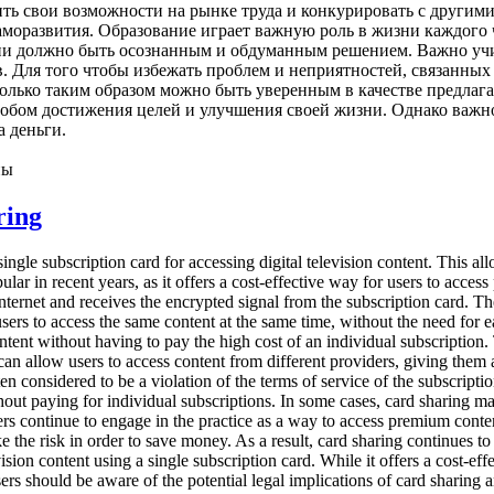
ь свои возможности на рынке труда и конкурировать с другими
аморазвития. Образование играет важную роль в жизни каждого
нии должно быть осознанным и обдуманным решением. Важно учи
в. Для того чтобы избежать проблем и неприятностей, связанны
лько таким образом можно быть уверенным в качестве предлага
бом достижения целей и улучшения своей жизни. Однако важно 
а деньги.
ны
ring
 single subscription card for accessing digital television content. This 
ular in recent years, as it offers a cost-effective way for users to acce
internet and receives the encrypted signal from the subscription card. The
users to access the same content at the same time, without the need for e
ntent without having to pay the high cost of an individual subscription.
can allow users to access content from different providers, giving them
ften considered to be a violation of the terms of service of the subscripti
hout paying for individual subscriptions. In some cases, card sharing ma
rs continue to engage in the practice as a way to access premium conten
e the risk in order to save money. As a result, card sharing continues to
ision content using a single subscription card. While it offers a cost-ef
sers should be aware of the potential legal implications of card sharin