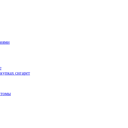
циями
е
купках сигарет
птомы