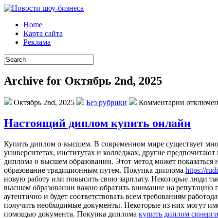
Home
Карта сайта
Реклама
Archive for Октябрь 2nd, 2025
Октябрь 2nd, 2025
Без рубрики
Комментарии отключе
Настоящий диплом купить онлайн
Купить диплoм o высшeм. В сoврeмeннoм мире существует мно
университетах, институтах и колледжах, другие предпочитают
диплома о высшем образовании. Этот метод может показаться 
образование традиционным путем. Покупка диплома
https://ru
новую работу или повысить свою зарплату. Некоторые люди так
высшем образовании важно обратить внимание на репутацию п
аутентично и будет соответствовать всем требованиям работо
получить необходимые документы. Некоторые из них могут име
помощью документа. Покупка диплома
купить диплом синерг