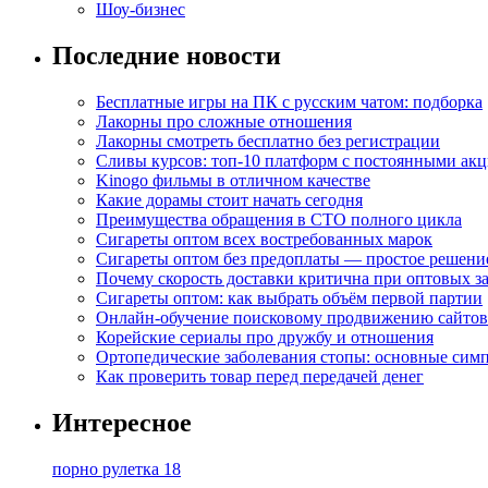
Шоу-бизнес
Последние новости
Бесплатные игры на ПК с русским чатом: подборка
Лакорны про сложные отношения
Лакорны смотреть бесплатно без регистрации
Сливы курсов: топ-10 платформ с постоянными ак
Kinogo фильмы в отличном качестве
Какие дорамы стоит начать сегодня
Преимущества обращения в СТО полного цикла
Сигареты оптом всех востребованных марок
Сигареты оптом без предоплаты — простое решени
Почему скорость доставки критична при оптовых за
Сигареты оптом: как выбрать объём первой партии
Онлайн-обучение поисковому продвижению сайтов
Корейские сериалы про дружбу и отношения
Ортопедические заболевания стопы: основные сим
Как проверить товар перед передачей денег
Интересное
порно рулетка 18