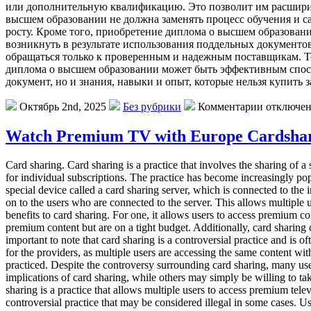
или дополнительную квалификацию. Это позволит им расширит
высшем образовании не должна заменять процесс обучения и с
росту. Кроме того, приобретение диплома о высшем образова
возникнуть в результате использования поддельных документо
обращаться только к проверенным и надежным поставщикам. То
диплома о высшем образовании может быть эффективным спосо
документ, но и знания, навыки и опыт, которые нельзя купить з
Октябрь 2nd, 2025
Без рубрики
Комментарии отключе
Watch Premium TV with Europe Cardsha
Card sharing. Card sharing is a practice that involves the sharing of a
for individual subscriptions. The practice has become increasingly pop
special device called a card sharing server, which is connected to the 
on to the users who are connected to the server. This allows multiple 
benefits to card sharing. For one, it allows users to access premium co
premium content but are on a tight budget. Additionally, card sharing 
important to note that card sharing is a controversial practice and is o
for the providers, as multiple users are accessing the same content wit
practiced. Despite the controversy surrounding card sharing, many use
implications of card sharing, while others may simply be willing to tak
sharing is a practice that allows multiple users to access premium telev
controversial practice that may be considered illegal in some cases. U