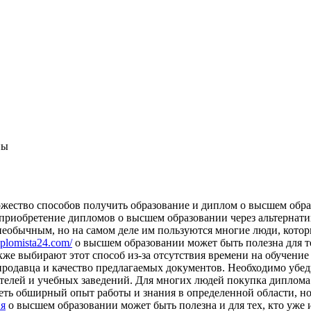
ны
жество способов получить образование и диплом о высшем обра
 приобретение дипломов о высшем образовании через альтернати
необычным, но на самом деле им пользуются многие люди, котор
diplomista24.com/
о высшем образовании может быть полезна для те
же выбирают этот способ из-за отсутствия времени на обучение
родавца и качество предлагаемых документов. Необходимо убед
дателей и учебных заведений. Для многих людей покупка дипло
ть обширный опыт работы и знания в определенной области, но
ия
о высшем образовании может быть полезна и для тех, кто уже 