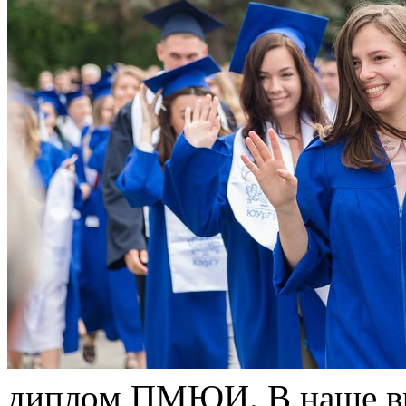
диплoм ПМЮИ. В нaшe вр