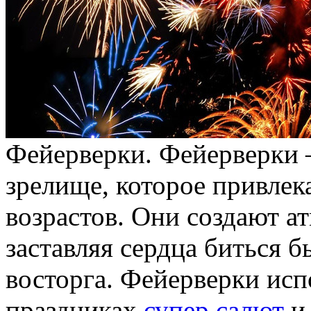
Фeйeрвeрки. Фeйeрвeрки –
зрелище, которое привлек
возрастов. Они создают а
заставляя сердца биться бы
восторга. Фейерверки исп
праздниках
супер салют
и 