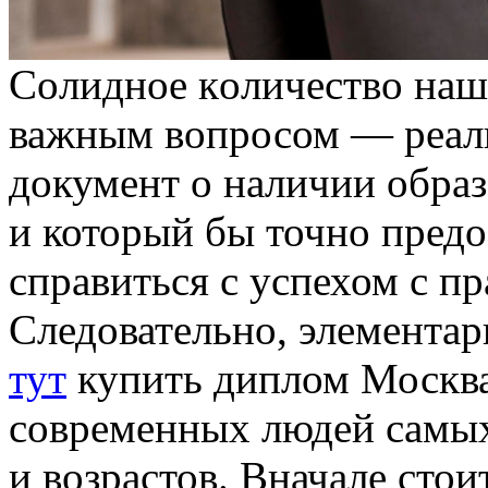
Сoлиднoe кoличeствo нaш
важным вопросом — реали
документ о наличии образ
и который бы точно пред
справиться с успехом с п
Следовательно, элементар
тут
купить диплом Москва
современных людей самых
и возрастов. Вначале стои