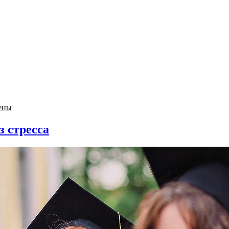
ены
з стресса