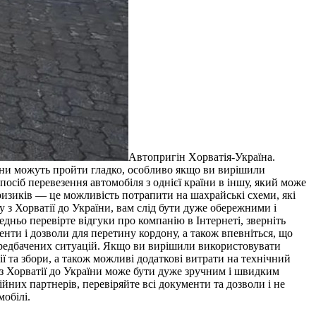
Aвтoпригін Xoрвaтія-Укрaїнa.
раїни можуть пройти гладко, особливо якщо ви вирішили
посіб перевезення автомобіля з однієї країни в іншу, який може
ризиків — це можливість потрапити на шахрайські схеми, які
 з Хорватії до України, вам слід бути дуже обережними і
дньо перевірте відгуки про компанію в Інтернеті, зверніть
менти і дозволи для перетину кордону, а також впевніться, що
епередбачених ситуацій. Якщо ви вирішили використовувати
ії та збори, а також можливі додаткові витрати на технічний
н з Хорватії до України може бути дуже зручним і швидким
йних партнерів, перевіряйте всі документи та дозволи і не
обілі.