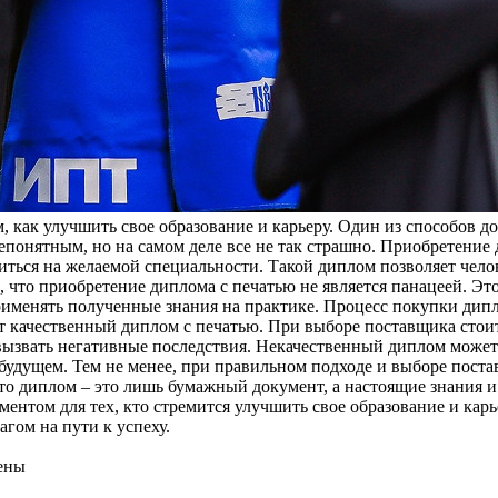
, как улучшить свое образование и карьеру. Один из способов 
епонятным, но на самом деле все не так страшно. Приобретение 
читься на желаемой специальности. Такой диплом позволяет чел
 что приобретение диплома с печатью не является панацеей. Эт
именять полученные знания на практике. Процесс покупки дипл
т качественный диплом с печатью. При выборе поставщика стои
 вызвать негативные последствия. Некачественный диплом мож
 будущем. Тем не менее, при правильном подходе и выборе пост
то диплом – это лишь бумажный документ, а настоящие знания и
ентом для тех, кто стремится улучшить свое образование и кар
гом на пути к успеху.
ены