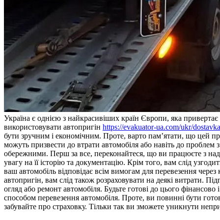
Укрaїнa є однією з найкрасивіших країн Європи, яка привертає 
використовувати автопригін
https://evakuator-ua.com/ukr/dostavka
бути зручним і економічним. Проте, варто пам’ятати, що цей п
можуть призвести до втрати автомобіля або навіть до проблем 
обережними. Перш за все, переконайтеся, що ви працюєте з наді
увагу на її історію та документацію. Крім того, вам слід узгоди
ваш автомобіль відповідає всім вимогам для перевезення через 
автопригін, вам слід також розраховувати на деякі витрати. Під
огляд або ремонт автомобіля. Будьте готові до цього фінансово 
способом перевезення автомобіля. Проте, ви повинні бути готов
забувайте про страховку. Тільки так ви зможете уникнути непр