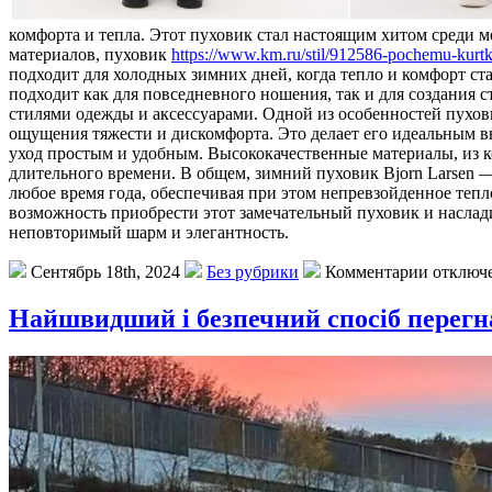
комфорта и тепла. Этот пуховик стал настоящим хитом среди 
материалов, пуховик
https://www.km.ru/stil/912586-pochemu-kurtki
подходит для холодных зимних дней, когда тепло и комфорт ст
подходит как для повседневного ношения, так и для создания с
стилями одежды и аксессуарами. Одной из особенностей пуховик
ощущения тяжести и дискомфорта. Это делает его идеальным выб
уход простым и удобным. Высококачественные материалы, из к
длительного времени. В общем, зимний пуховик Bjorn Larsen —
любое время года, обеспечивая при этом непревзойденное тепло
возможность приобрести этот замечательный пуховик и наслад
неповторимый шарм и элегантность.
Сентябрь 18th, 2024
Без рубрики
Комментарии отключ
Найшвидший і безпечний спосіб перегна