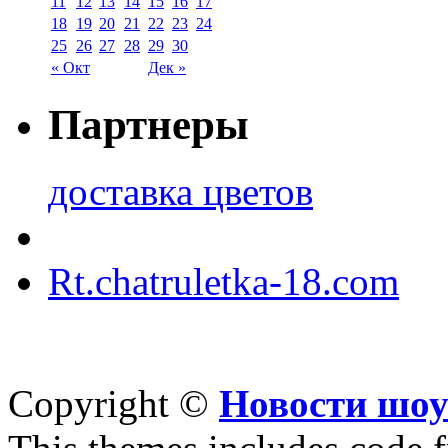
11
12
13
14
15
16
17
18
19
20
21
22
23
24
25
26
27
28
29
30
« Окт
Дек »
Партнеры
доставка цветов
Rt.chatruletka-18.com
Copyright ©
Новости шоу