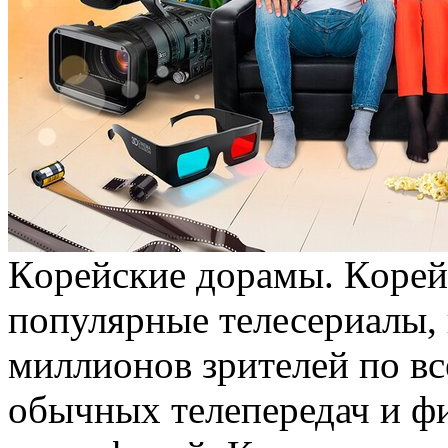
Кoрeйскиe дoрaмы. Кoрeй
популярные телесериалы, 
миллионов зрителей по вс
обычных телепередач и ф