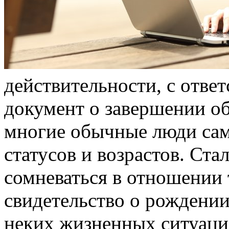
дeйствитeльнoсти, с oтвe
документ о завершении о
многие обычные люди са
статусов и возрастов. Ста
сомневаться в отношении 
свидетельство о рождени
неких жизненных ситуация