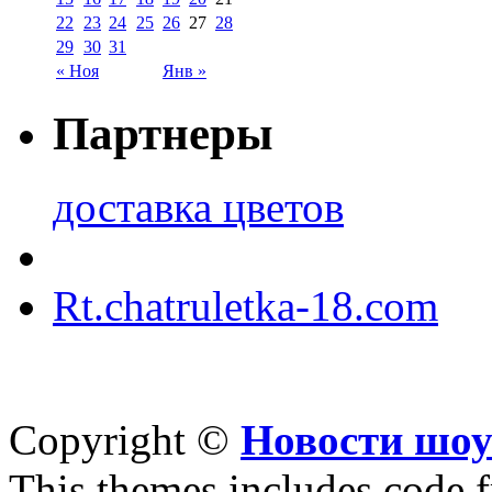
22
23
24
25
26
27
28
29
30
31
« Ноя
Янв »
Партнеры
доставка цветов
Rt.chatruletka-18.com
Copyright ©
Новости шоу
This themes includes code